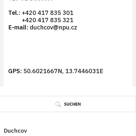
Tel.:
+420 417 835 301
+420 417 835 321
E-mail:
duchcov@npu.cz
GPS:
50.6021667N, 13.7446031E
© Seznam.cz a.s. a další
SUCHEN
Duchcov