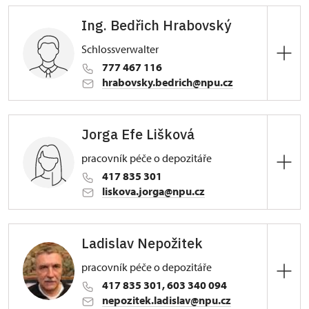
Ing. Bedřich Hrabovský
Schlossverwalter
777 467 116
hrabovsky.bedrich@npu.cz
Zámek Duchcov
Jorga Efe Lišková
nám. Republiky 202/9, Duchcov
pracovník péče o depozitáře
417 835 301
liskova.jorga@npu.cz
Zámek Duchcov
Ladislav Nepožitek
nám. Republiky 202/9, Duchcov
pracovník péče o depozitáře
417 835 301, 603 340 094
nepozitek.ladislav@npu.cz