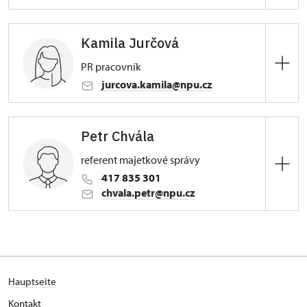
Zámek Duchcov
Kamila Jurčová
nám. Republiky 202/9, Duchcov
PR pracovník
jurcova.kamila@npu.cz
Zámek Duchcov
Petr Chvála
nám. Republiky 202/9, Duchcov
referent majetkové správy
417 835 301
chvala.petr@npu.cz
Zámek Duchcov
nám. Republiky 202/9, Duchcov
Hauptseite
Kontakt