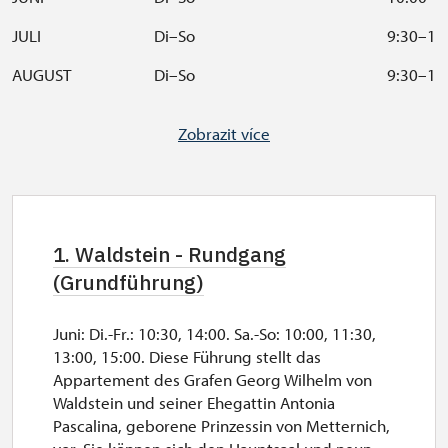
JULI
Di–So
9:30–16
AUGUST
Di–So
9:30–16
SEPTEMBER
Di–So
10:00–1
Zobrazit více
OKTOBER
Sa, So, Feiertage
10:00–1
Mittagspause in der Schlosskasse ist von 12:00 bis
1. Waldstein - Rundgang
12:30 Uhr.
(Grundführung)
Die Führung findet unter Teilnahme von
mindestens 2 Besuchern statt.
Der Eintritt ins Schloss ist nur mit einem Begleiter
Juni: Di.-Fr.: 10:30, 14:00. Sa.-So: 10:00, 11:30,
möglich.
13:00, 15:00. Diese Führung stellt das
Appartement des Grafen Georg Wilhelm von
Besichtigungszeit der Rundgänge 3, 4 und 5 ist
Waldstein und seiner Ehegattin Antonia
von verschiedenen Aspekten abhängig. Die Zeit
Pascalina, geborene Prinzessin von Metternich,
der Führung erfahren Sie an der Schlosskasse.