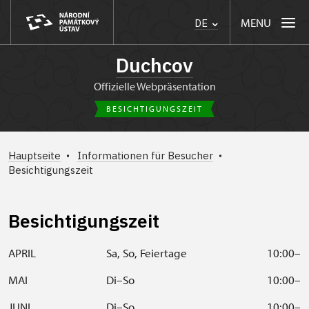
MENU
DE
Duchcov
Offizielle Webpräsentation
BESICHTIGUNGSZEIT
Hauptseite
Informationen für Besucher
Besichtigungszeit
Besichtigungszeit
APRIL
Sa, So, Feiertage
10:00–1
MAI
Di–So
10:00–1
JUNI
Di–So
10:00–1