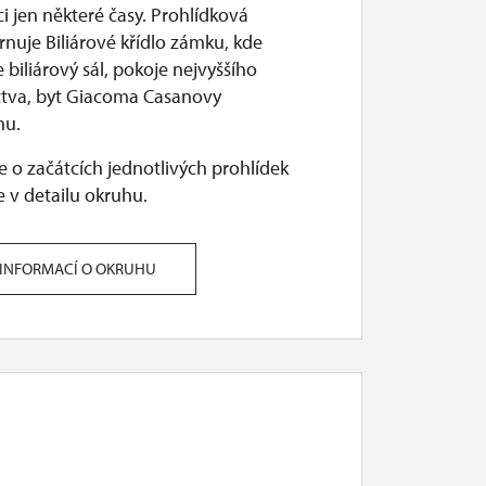
ci jen některé časy. Prohlídková
rnuje Biliárové křídlo zámku, kde
e biliárový sál, pokoje nejvyššího
ctva, byt Giacoma Casanovy
nu.
 o začátcích jednotlivých prohlídek
 v detailu okruhu.
 INFORMACÍ O OKRUHU