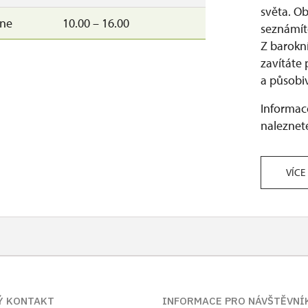
světa. Ob
–ne
10.00 – 16.00
seznámíte
Z barokn
zavítáte
a působiv
Informace
naleznete
VÍCE
Ý KONTAKT
INFORMACE PRO NÁVŠTĚVNÍ