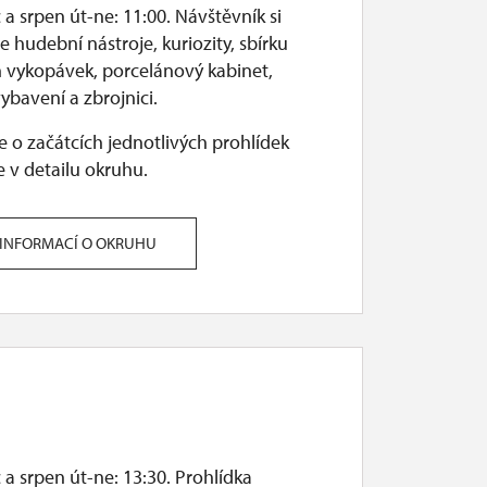
a srpen út-ne: 11:00. Návštěvník si
 hudební nástroje, kuriozity, sbírku
h vykopávek, porcelánový kabinet,
ybavení a zbrojnici.
 o začátcích jednotlivých prohlídek
 v detailu okruhu.
 INFORMACÍ O OKRUHU
a srpen út-ne: 13:30. Prohlídka