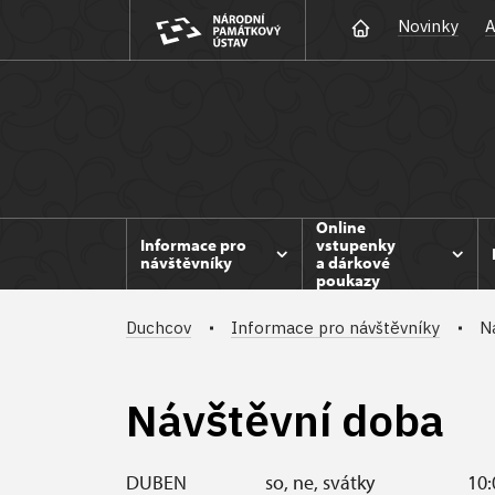
Novinky
A
Online
Informace pro
vstupenky
návštěvníky
a dárkové
poukazy
Duchcov
Informace pro návštěvníky
N
Návštěvní doba
DUBEN
so, ne, svátky
10: