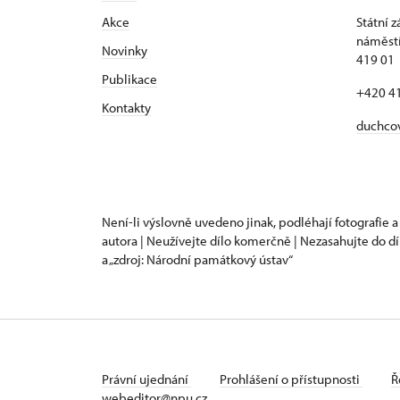
Akce
Státní 
náměstí
N
ovinky
419 01
Publikace
+420 4
Kontakty
duchco
Není-li výslovně uvedeno jinak, podléhají fotografie a
autora | Neužívejte dílo komerčně | Nezasahujte do dí
a „zdroj: Národní památkový ústav“
Právní ujednání
Prohlášení o přístupnosti
Ř
webeditor@npu.cz