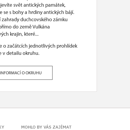
jevíte svět antických památek,
 se s bohy a hrdiny antických bájí.
í zahrady duchcovského zámku
 přímo do země Vulkána
ých krajin, které...
 o začátcích jednotlivých prohlídek
 v detailu okruhu.
 INFORMACÍ O OKRUHU
KY
MOHLO BY VÁS ZAJÍMAT