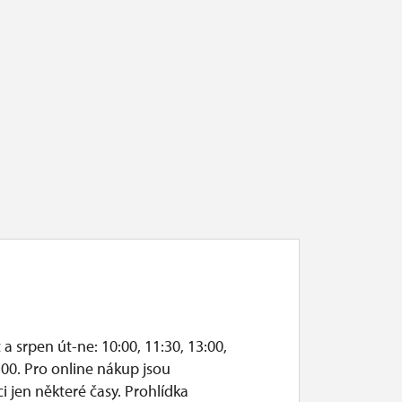
a srpen út-ne: 10:00, 11:30, 13:00,
a provozními možnostmi objektu,
:00. Pro online nákup jsou
ci jen některé časy. Prohlídka