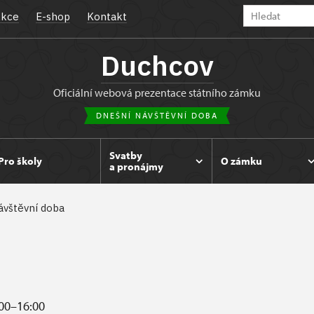
kce
E-shop
Kontakt
Duchcov
oficiální webová prezentace státního zámku
DNEŠNÍ NÁVŠTĚVNÍ DOBA
Svatby
Pro školy
O zámku
a pronájmy
ávštěvní doba
00–16:00