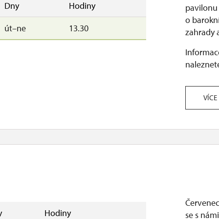
Dny
Hodiny
pavilonu
o barokn
út–ne
13.30
zahrady a
Informace
naleznete
VÍCE
Červenec 
y
Hodiny
se s nám