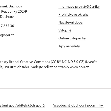
zámek Duchcov
Informace pro návštěvníky
 Republiky 202/9
Prohlídkové okruhy
 Duchcov
Návštěvní doba
17 835 301
Vstupné
v@npu.cz
Online vstupenky
Tipy na výlety
 texty
licenci Creative Commons
(CC BY-NC-ND 3.0 CZ) (Uveďte
la). Při užití obsahu uvádějte odkaz na stránky www.npu.cz
ešení spotřebitelských sporů
Všeobecné obchodní podmínky