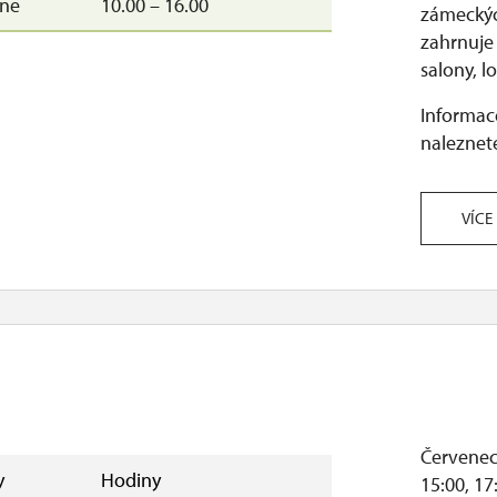
–ne
10.00 – 16.00
zámeckých
je otevřeno. Zavíracím dnem je v takovém případě úterý
zahrnuje 
salony, lo
Informace
naleznete
VÍCE
Červenec 
y
Hodiny
15:00, 17