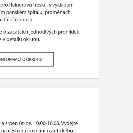
 pro Reinerovu fresku, s výkladem
ím panském špitálu, proměnách
 důlní činnosti.
 o začátcích jednotlivých prohlídek
 v detailu okruhu.
 INFORMACÍ O OKRUHU
a srpen út-ne: 10:00-16:00. Vydejte
i na cestu za poznáním antického