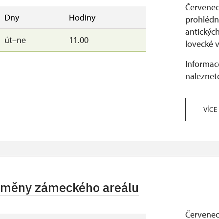
Červenec 
Dny
Hodiny
prohlédne
antickýc
út–ne
11.00
lovecké v
Informace
naleznete
VÍCE
roměny zámeckého areálu
Červenec 