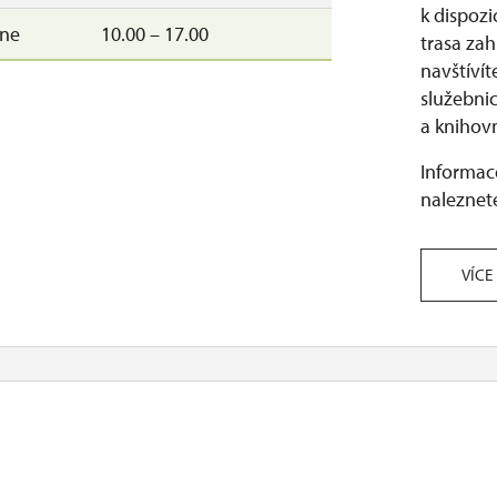
k dispozi
–ne
10.00 – 17.00
trasa zah
navštívít
služebni
a knihov
Informace
naleznete
VÍCE