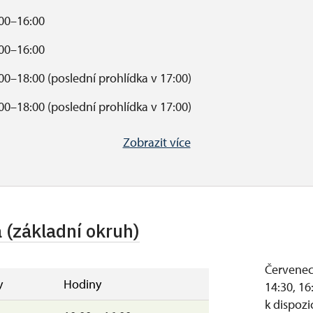
00–16:00
00–16:00
00–18:00 (poslední prohlídka v 17:00)
00–18:00 (poslední prohlídka v 17:00)
00–16:00
Zobrazit více
00–15:00
dně je od 12:00 do 12:30.
a (základní okruh)
poň 2 zájemci.
notlivých prohlídkových okruhů.
Červenec 
ro Reinerovu fresku" je mimo hlavní sezonu podmíněn
y
Hodiny
14:30, 16
k dispozi