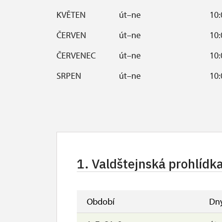
KVĚTEN
út–ne
10:
ČERVEN
út–ne
10:
ČERVENEC
út–ne
10:
SRPEN
út–ne
10:
ZÁŘÍ
út–ne
10:
ŘÍJEN
so, ne, svátky
10:
Polední přestávka v zámecké pokla
1. Valdštejnská prohlídk
Prohlídka se koná, pokud jsou ales
Časy prohlídek jsou vypsané u jed
Návštěvní doba okruhu "Pavilon p
Období
Dn
doporučujeme tel. rezervaci.