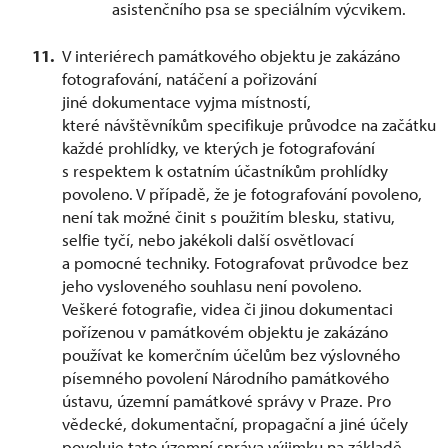
asistenčního psa se speciálním výcvikem.
V interiérech památkového objektu je zakázáno
fotografování, natáčení a pořizování
jiné dokumentace vyjma místností,
které návštěvníkům specifikuje průvodce na začátku
každé prohlídky, ve kterých je fotografování
s respektem k ostatním účastníkům prohlídky
povoleno. V případě, že je fotografování povoleno,
není tak možné činit s použitím blesku, stativu,
selfie tyčí, nebo jakékoli další osvětlovací
a pomocné techniky. Fotografovat průvodce bez
jeho vysloveného souhlasu není povoleno.
Veškeré fotografie, videa či jinou dokumentaci
pořízenou v památkovém objektu je zakázáno
používat ke komerčním účelům bez výslovného
písemného povolení Národního památkového
ústavu, územní památkové správy v Praze. Pro
vědecké, dokumentační, propagační a jiné účely
povoluje tato územní správa výjimku na základě