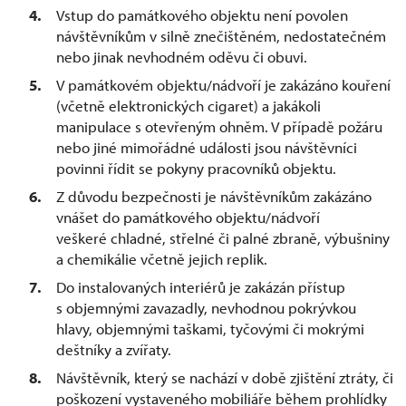
Vstup do památkového objektu není povolen
návštěvníkům v silně znečištěném, nedostatečném
nebo jinak nevhodném oděvu či obuvi.
V památkovém objektu/nádvoří je zakázáno kouření
(včetně elektronických cigaret) a jakákoli
manipulace s otevřeným ohněm. V případě požáru
nebo jiné mimořádné události jsou návštěvníci
povinni řídit se pokyny pracovníků objektu.
Z důvodu bezpečnosti je návštěvníkům zakázáno
vnášet do památkového objektu/nádvoří
veškeré chladné, střelné či palné zbraně, výbušniny
a chemikálie včetně jejich replik.
Do instalovaných interiérů je zakázán přístup
s objemnými zavazadly, nevhodnou pokrývkou
hlavy, objemnými taškami, tyčovými či mokrými
deštníky a zvířaty.
Návštěvník, který se nachází v době zjištění ztráty, či
poškození vystaveného mobiliáře během prohlídky