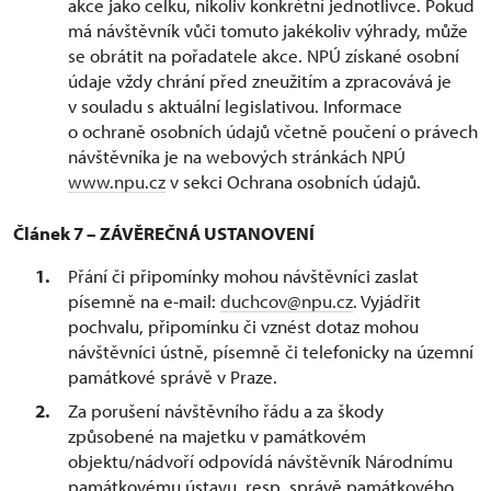
akce jako celku, nikoliv konkrétní jednotlivce. Pokud
má návštěvník vůči tomuto jakékoliv výhrady, může
se obrátit na pořadatele akce. NPÚ získané osobní
údaje vždy chrání před zneužitím a zpracovává je
v souladu s aktuální legislativou. Informace
o ochraně osobních údajů včetně poučení o právech
návštěvníka je na webových stránkách NPÚ
www.npu.cz
v sekci Ochrana osobních údajů.
Článek 7 – ZÁVĚREČNÁ USTANOVENÍ
Přání či připomínky mohou návštěvníci zaslat
písemně na e-mail:
duchcov@npu.cz
. Vyjádřit
pochvalu, připomínku či vznést dotaz mohou
návštěvníci ústně, písemně či telefonicky na územní
památkové správě v Praze.
Za porušení návštěvního řádu a za škody
způsobené na majetku v památkovém
objektu/nádvoří odpovídá návštěvník Národnímu
památkovému ústavu, resp. správě památkového