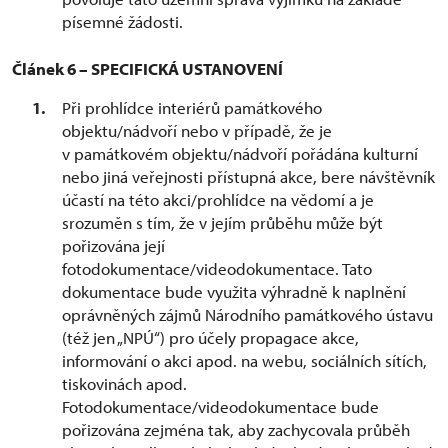
písemné žádosti.
Článek 6 – SPECIFICKÁ USTANOVENÍ
Při prohlídce interiérů památkového
objektu/nádvoří nebo v případě, že je
v památkovém objektu/nádvoří pořádána kulturní
nebo jiná veřejnosti přístupná akce, bere návštěvník
účastí na této akci/prohlídce na vědomí a je
srozuměn s tím, že v jejím průběhu může být
pořizována její
fotodokumentace/videodokumentace. Tato
dokumentace bude využita výhradně k naplnění
oprávněných zájmů Národního památkového ústavu
(též jen „NPÚ“) pro účely propagace akce,
informování o akci apod. na webu, sociálních sítích,
tiskovinách apod.
Fotodokumentace/videodokumentace bude
pořizována zejména tak, aby zachycovala průběh