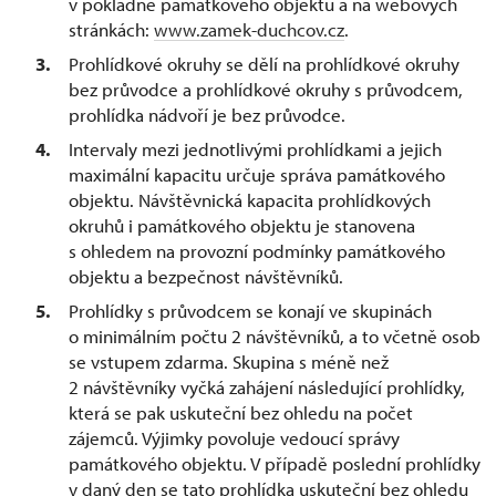
v pokladně památkového objektu a na webových
stránkách:
www.zamek-duchcov.cz
.
Prohlídkové okruhy se dělí na prohlídkové okruhy
bez průvodce a prohlídkové okruhy s průvodcem,
prohlídka nádvoří je bez průvodce.
Intervaly mezi jednotlivými prohlídkami a jejich
maximální kapacitu určuje správa památkového
objektu. Návštěvnická kapacita prohlídkových
okruhů i památkového objektu je stanovena
s ohledem na provozní podmínky památkového
objektu a bezpečnost návštěvníků.
Prohlídky s průvodcem se konají ve skupinách
o minimálním počtu 2 návštěvníků, a to včetně osob
se vstupem zdarma. Skupina s méně než
2 návštěvníky vyčká zahájení následující prohlídky,
která se pak uskuteční bez ohledu na počet
zájemců. Výjimky povoluje vedoucí správy
památkového objektu. V případě poslední prohlídky
v daný den se tato prohlídka uskuteční bez ohledu