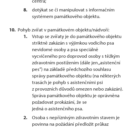
centra;
dotýkat se či manipulovat s informačním
systémem památkového objektu.
Pohyb zvířat v památkovém objektu/nádvoří:
Vstup se zvířaty je do památkového objektu
striktně zakázán s výjimkou vodicího psa
nevidomé osoby a psa speciálně
vycvičeného pro doprovod osoby s těžkým
zdravotním postižením (dále jen „asistenční
pes“) na základě předchozího souhlasu
správy památkového objektu (na některých
trasách je pohyb s asistenčními psi
z provozních důvodů omezen nebo zakázán).
Správa památkového objektu je oprávněna
požadovat prokázání, že se
jedná o asistenčního psa.
Osoba s nepříznivým zdravotním stavem je
povinna na požádání předložit průkaz