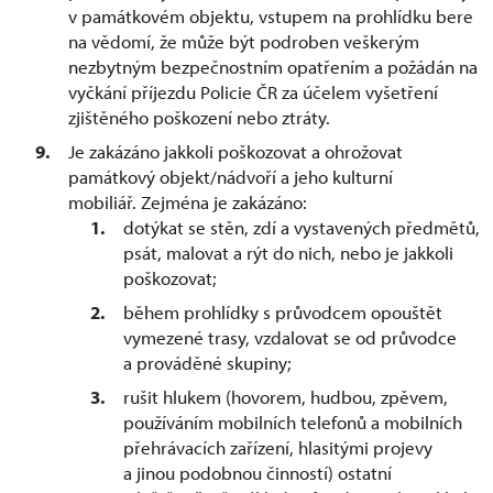
v památkovém objektu, vstupem na prohlídku bere
na vědomí, že může být podroben veškerým
nezbytným bezpečnostním opatřením a požádán na
vyčkání příjezdu Policie ČR za účelem vyšetření
zjištěného poškození nebo ztráty.
Je zakázáno jakkoli poškozovat a ohrožovat
památkový objekt/nádvoří a jeho kulturní
mobiliář. Zejména je zakázáno:
dotýkat se stěn, zdí a vystavených předmětů,
psát, malovat a rýt do nich, nebo je jakkoli
poškozovat;
během prohlídky s průvodcem opouštět
vymezené trasy, vzdalovat se od průvodce
a prováděné skupiny;
rušit hlukem (hovorem, hudbou, zpěvem,
používáním mobilních telefonů a mobilních
přehrávacích zařízení, hlasitými projevy
a jinou podobnou činností) ostatní