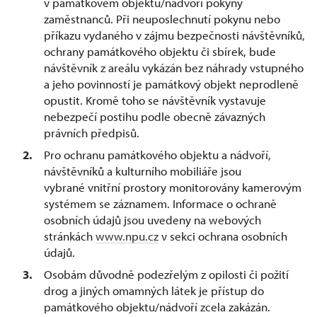
v památkovém objektu/nádvoří pokyny
zaměstnanců. Při neuposlechnutí pokynu nebo
příkazu vydaného v zájmu bezpečnosti návštěvníků,
ochrany památkového objektu či sbírek, bude
návštěvník z areálu vykázán bez náhrady vstupného
a jeho povinností je památkový objekt neprodleně
opustit. Kromě toho se návštěvník vystavuje
nebezpečí postihu podle obecně závazných
právních předpisů.
Pro ochranu památkového objektu a nádvoří,
návštěvníků a kulturního mobiliáře jsou
vybrané vnitřní prostory monitorovány kamerovým
systémem se záznamem. Informace o ochraně
osobních údajů jsou uvedeny na webových
stránkách
www.npu.cz
v sekci ochrana osobních
údajů.
Osobám důvodně podezřelým z opilosti či požití
drog a jiných omamných látek je přístup do
památkového objektu/nádvoří zcela zakázán.