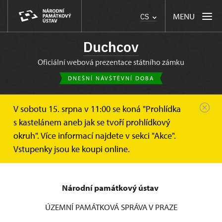
MENU
CS
Duchcov
oficiální webová prezentace státního zámku
DNEŠNÍ NÁVŠTĚVNÍ DOBA
V sobotu 15. srpna v 11:00 se koná "Prohlídka
Duchcov
Informace pro návštěvníky
Návštěvní řád
s kastelánem aneb jak se tvoří prohlídkový
okruh". Více informací najdete v sekci "Akce".
Návštěvní řád státního zámku
Vstupenky jsou ke koupi online.
Duchcov
Národní památkový ústav
ÚZEMNÍ PAMÁTKOVÁ SPRÁVA V PRAZE