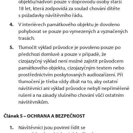
objektu/nádvoří pouze v doprovodu osoby starší
18 let, která zodpovídá za soulad chování dítěte
s požadavky návštěvního řádu.
V interiérech památkového objektu je dovoleno
pohybovat se pouze po vymezených a vyznačených
trasách.
Tlumočit výklad průvodce je povoleno pouze po
předchozí domluvě a pouze v případě, že
cizojazyčný výklad není možné zajistit průvodcem
památkového objektu, cizojazyčným textem nebo
prostřednictvím poskytovaných audiozařízení. Při
tlumočení je třeba vždy dbát na to, aby ostatní
návštěvníci ani výklad průvodce nebyli nepřiměřeně
rušeni a na zásady slušného chování vůči ostatním
návštěvníkům.
Článek 5 – OCHRANA A BEZPEČNOST
Návštěvníci jsou povinni řídit se