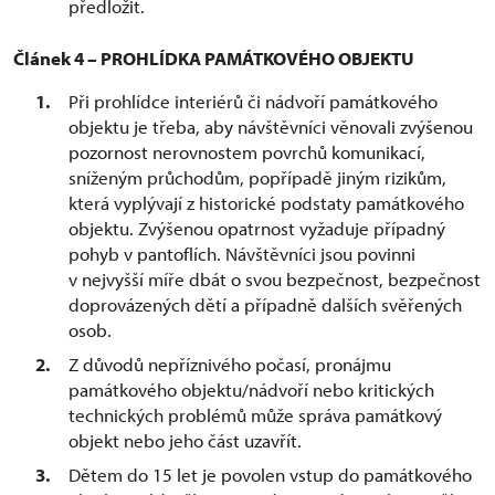
předložit.
Článek 4 – PROHLÍDKA PAMÁTKOVÉHO OBJEKTU
Při prohlídce interiérů či nádvoří památkového
objektu je třeba, aby návštěvníci věnovali zvýšenou
pozornost nerovnostem povrchů komunikací,
sníženým průchodům, popřípadě jiným rizikům,
která vyplývají z historické podstaty památkového
objektu. Zvýšenou opatrnost vyžaduje případný
pohyb v pantoflích. Návštěvníci jsou povinni
v nejvyšší míře dbát o svou bezpečnost, bezpečnost
doprovázených dětí a případně dalších svěřených
osob.
Z důvodů nepříznivého počasí, pronájmu
památkového objektu/nádvoří nebo kritických
technických problémů může správa památkový
objekt nebo jeho část uzavřít.
Dětem do 15 let je povolen vstup do památkového