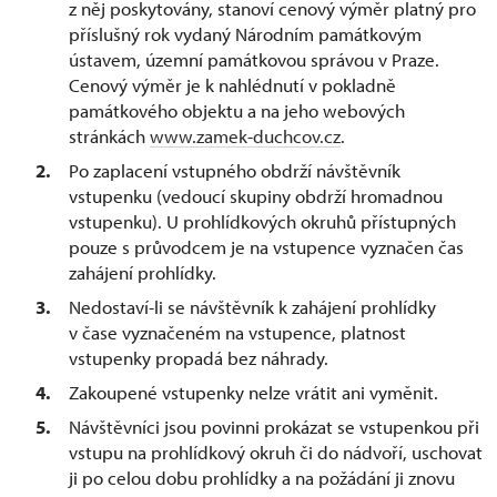
z něj poskytovány, stanoví cenový výměr platný pro
příslušný rok vydaný Národním památkovým
ústavem, územní památkovou správou v Praze.
Cenový výměr je k nahlédnutí v pokladně
památkového objektu a na jeho webových
stránkách
www.zamek-duchcov.cz
.
Po zaplacení vstupného obdrží návštěvník
vstupenku (vedoucí skupiny obdrží hromadnou
vstupenku). U prohlídkových okruhů přístupných
pouze s průvodcem je na vstupence vyznačen čas
zahájení prohlídky.
Nedostaví-li se návštěvník k zahájení prohlídky
v čase vyznačeném na vstupence, platnost
vstupenky propadá bez náhrady.
Zakoupené vstupenky nelze vrátit ani vyměnit.
Návštěvníci jsou povinni prokázat se vstupenkou při
vstupu na prohlídkový okruh či do nádvoří, uschovat
ji po celou dobu prohlídky a na požádání ji znovu