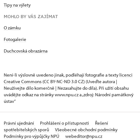
Tipy na výlety
MOHLO BY VÁS ZAJÍMAT
O zámku
Fotogalerie
Duchcovská obrazárna
Není-li výslovně uvedeno jinak, podléhají fotografie a texty
licenci
Creative Commons
(CC BY-NC-ND 3.0 CZ) (Uveďte autora |
Neužívejte dílo komerčně | Nezasahujte do díla). Při užití obsahu
uvádějte odkaz na stránky www.npu.cz a „zdroj: Národní památkový
ústav“
Právní ujednání
Prohlášení o přístupnosti
Řešení
spotřebitelských sporů
Všeobecné obchodní podmínky
Podmínky pro výpůjčky NPÚ
webeditor@npu.cz