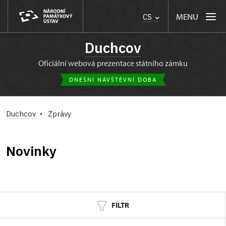
MENU
CS
Duchcov
oficiální webová prezentace státního zámku
DNEŠNÍ NÁVŠTĚVNÍ DOBA
Duchcov
Zprávy
Novinky
FILTR