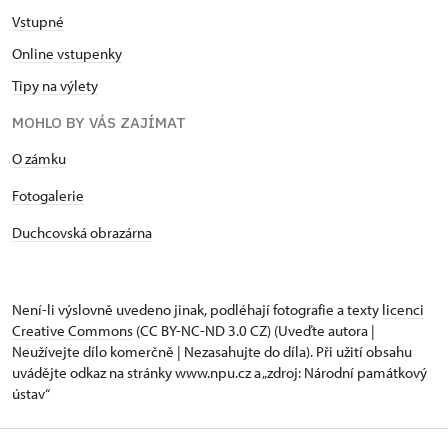
Vstupné
Online vstupenky
Tipy na výlety
MOHLO BY VÁS ZAJÍMAT
O zámku
Fotogalerie
Duchcovská obrazárna
Není-li výslovně uvedeno jinak, podléhají fotografie a texty
licenci
Creative Commons
(CC BY-NC-ND 3.0 CZ) (Uveďte autora |
Neužívejte dílo komerčně | Nezasahujte do díla). Při užití obsahu
uvádějte odkaz na stránky www.npu.cz a „zdroj: Národní památkový
ústav“