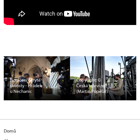
Natáčení Skryté
Copyright: ©
skvosty - Hrádek
Česká televize
u Nechanic
(Martin Popelář)
Domů