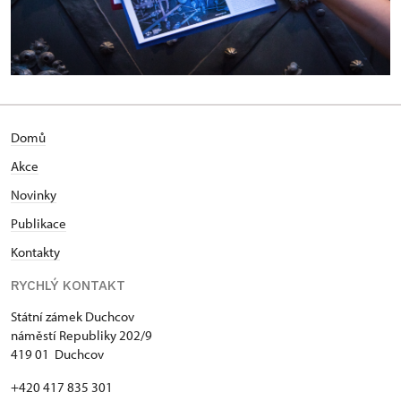
Domů
Akce
N
ovinky
Publikace
Kontakty
RYCHLÝ KONTAKT
Státní zámek Duchcov
náměstí Republiky 202/9
419 01 Duchcov
+420 417 835 301