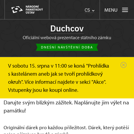
MENU
CS
Duchcov
oficiální webová prezentace státního zámku
DNEŠNÍ NÁVŠTĚVNÍ DOBA
V sobotu 15. srpna v 11:00 se koná "Prohlídka
Duchcov
Online vstupenky a dárkové poukazy
s kastelánem aneb jak se tvoří prohlídkový
Dárkové poukazy
okruh". Více informací najdete v sekci "Akce".
Dárkové poukazy
Vstupenky jsou ke koupi online.
Darujte svým blízkým zážitek. Naplánujte jim výlet na
památku!
Originální dárek pro každou příležitost. Dárek, který potěší