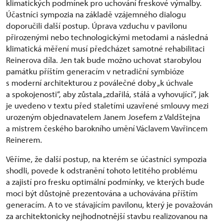
klimatických podmínek pro uchování freskové výmalby.
Účastníci sympozia na základě vzájemného dialogu
doporučili další postup. Úprava vzduchu v pavilonu
přirozenými nebo technologickými metodami a následná
klimatická měření musí předcházet samotné rehabilitaci
Reinerova díla. Jen tak bude možno uchovat starobylou
památku příštím generacím v netradiční symbióze
s moderní architekturou z poválečné doby „k úchvale
a spokojenosti“, aby zůstala „zdařilá, stálá a vyhovující“, jak
je uvedeno v textu před staletími uzavřené smlouvy mezi
urozeným objednavatelem Janem Josefem z Valdštejna
a mistrem českého barokního umění Václavem Vavřincem
Reinerem.
Věříme, že další postup, na kterém se účastníci sympozia
shodli, povede k odstranění tohoto letitého problému
a zajistí pro fresku optimální podmínky, ve kterých bude
moci být důstojně prezentována a uchovávána příštím
generacím. A to ve stávajícím pavilonu, který je považován
za architektonicky nejhodnotnější stavbu realizovanou na