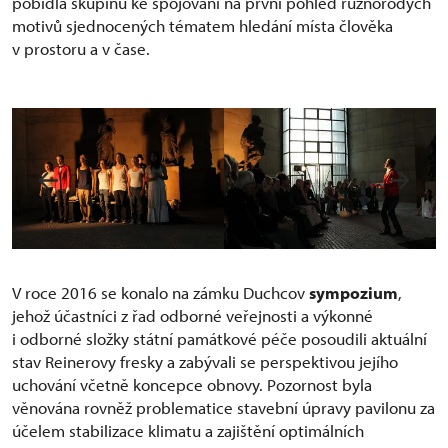
pobídla skupinu ke spojování na první pohled různorodých
motivů sjednocených tématem hledání místa člověka
v prostoru a v čase.
V roce 2016 se konalo na zámku Duchcov
sympozium
,
jehož účastníci z řad odborné veřejnosti a výkonné
i odborné složky státní památkové péče posoudili aktuální
stav Reinerovy fresky a zabývali se perspektivou jejího
uchování včetně koncepce obnovy. Pozornost byla
věnována rovněž problematice stavební úpravy pavilonu za
účelem stabilizace klimatu a zajištění optimálních