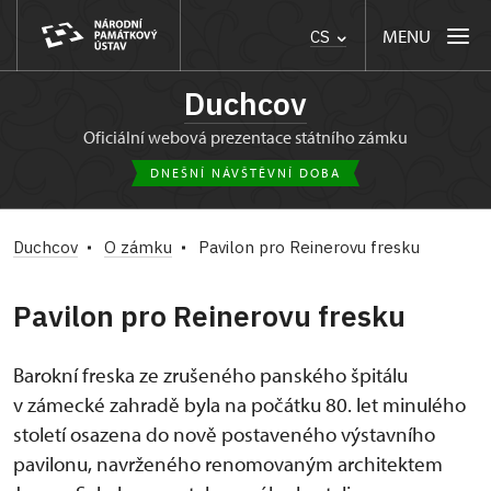
MENU
CS
Duchcov
oficiální webová prezentace státního zámku
DNEŠNÍ NÁVŠTĚVNÍ DOBA
Duchcov
O zámku
Pavilon pro Reinerovu fresku
Pavilon pro Reinerovu fresku
Barokní freska ze zrušeného panského špitálu
v zámecké zahradě byla na počátku 80. let minulého
století osazena do nově postaveného výstavního
pavilonu, navrženého renomovaným architektem