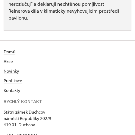
nerozlučuj“ a deklarují nechtěnou pomíjivost
Reinerova díla v klimaticky nevyhovujícím prostředí
pavilonu.
Domů
Akce
N
ovinky
Publikace
Kontakty
RYCHLÝ KONTAKT
Státní zámek Duchcov
náměstí Republiky 202/9
419 01 Duchcov