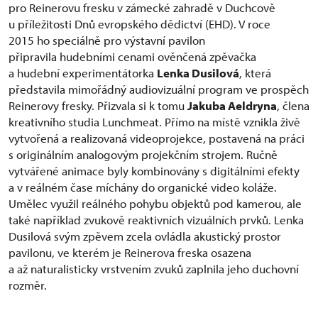
pro Reinerovu fresku v zámecké zahradě v Duchcově
u příležitosti Dnů evropského dědictví (EHD). V roce
2015 ho speciálně pro výstavní pavilon
připravila hudebními cenami ověnčená zpěvačka
a hudební experimentátorka
Lenka Dusilová
, která
představila mimořádný audiovizuální program ve prospěch
Reinerovy fresky. Přizvala si k tomu
Jakuba Aeldryna
, člena
kreativního studia Lunchmeat. Přímo na místě vznikla živě
vytvořená a realizovaná videoprojekce, postavená na práci
s originálním analogovým projekčním strojem. Ručně
vytvářené animace byly kombinovány s digitálními efekty
a v reálném čase míchány do organické video koláže.
Umělec využil reálného pohybu objektů pod kamerou, ale
také například zvukově reaktivních vizuálních prvků. Lenka
Dusilová svým zpěvem zcela ovládla akustický prostor
pavilonu, ve kterém je Reinerova freska osazena
a až naturalisticky vrstvením zvuků zaplnila jeho duchovní
rozměr.