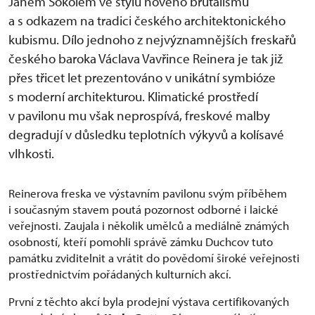
Janem Sokolem ve stylu nového brutalismu
a s odkazem na tradici českého architektonického
kubismu. Dílo jednoho z nejvýznamnějších freskařů
českého baroka Václava Vavřince Reinera je tak již
přes třicet let prezentováno v unikátní symbióze
s moderní architekturou. Klimatické prostředí
v pavilonu mu však neprospívá, freskové malby
degradují v důsledku teplotních výkyvů a kolísavé
vlhkosti.
Reinerova freska ve výstavním pavilonu svým příběhem
i současným stavem poutá pozornost odborné i laické
veřejnosti. Zaujala i několik umělců a mediálně známých
osobností, kteří pomohli správě zámku Duchcov tuto
památku zviditelnit a vrátit do povědomí široké veřejnosti
prostřednictvím pořádaných kulturních akcí.
První z těchto akcí byla prodejní výstava certifikovaných