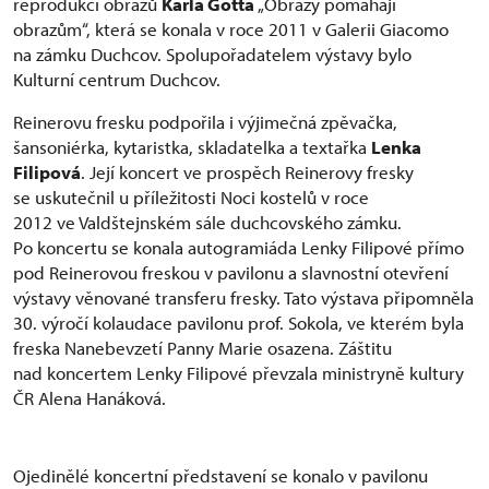
reprodukcí obrazů
Karla Gotta
„Obrazy pomáhají
obrazům“, která se konala v roce 2011 v Galerii Giacomo
na zámku Duchcov. Spolupořadatelem výstavy bylo
Kulturní centrum Duchcov.
Reinerovu fresku podpořila i výjimečná zpěvačka,
šansoniérka, kytaristka, skladatelka a textařka
Lenka
Filipová
. Její koncert ve prospěch Reinerovy fresky
se uskutečnil u příležitosti Noci kostelů v roce
2012 ve Valdštejnském sále duchcovského zámku.
Po koncertu se konala autogramiáda Lenky Filipové přímo
pod Reinerovou freskou v pavilonu a slavnostní otevření
výstavy věnované transferu fresky. Tato výstava připomněla
30. výročí kolaudace pavilonu prof. Sokola, ve kterém byla
freska Nanebevzetí Panny Marie osazena. Záštitu
nad koncertem Lenky Filipové převzala ministryně kultury
ČR Alena Hanáková.
Ojedinělé koncertní představení se konalo v pavilonu