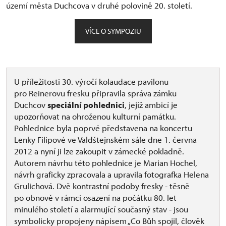
území města Duchcova v druhé polovině 20. století.
VÍCE O SYMPOZIU
U příležitosti 30. výročí kolaudace pavilonu
pro Reinerovu fresku připravila správa zámku
Duchcov
speciální pohlednici
, jejíž ambicí je
upozorňovat na ohroženou kulturní památku.
Pohlednice byla poprvé představena na koncertu
Lenky Filipové ve Valdštejnském sále dne 1. června
2012 a nyní ji lze zakoupit v zámecké pokladně.
Autorem návrhu této pohlednice je Marian Hochel,
návrh graficky zpracovala a upravila fotografka Helena
Grulichová. Dvě kontrastní podoby fresky - těsně
po obnově v rámci osazení na počátku 80. let
minulého století a alarmující současný stav - jsou
symbolicky propojeny nápisem „Co Bůh spojil, člověk