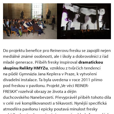
Do projektu benefice pro Reinerovu fresku se zapojili nejen
mediálně známé osobnosti, ale i školy a dobrovolníci z řád
mladé generace. Příběh fresky inspiroval
dramatickou
skupinu Relikty HMYZu
, vzniklou z tvůrčích tendencí
na půdě Gymnázia Jana Keplera v Praze, k vytvoření
divadelní instalace. Ta byla uvedena v roce 2011 přímo
pod freskou v pavilonu. Projekt „Ve věci REINER-
FRESKA“
rozehrál obrazy ze života a dějin
duchcovského Nanebevzetí. Převyprávěl příběh tohoto díla
v celé své komplikovanosti a těkavosti. Nynější specifická
atmosféra pavilonu i epicky poutavá minulost fresky