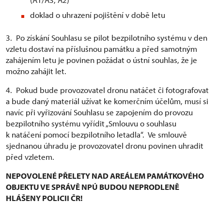
doklad o uhrazení pojištění v době letu
3. Po získání Souhlasu se pilot bezpilotního systému v den
vzletu dostaví na příslušnou památku a před samotným
zahájením letu je povinen požádat o ústní souhlas, že je
možno zahájit let.
4. Pokud bude provozovatel dronu natáčet či fotografovat
a bude daný materiál užívat ke komerčním účelům, musí si
navíc při vyřizování Souhlasu se zapojením do provozu
bezpilotního systému vyřídit „Smlouvu o souhlasu
k natáčení pomocí bezpilotního letadla“. Ve smlouvě
sjednanou úhradu je provozovatel dronu povinen uhradit
před vzletem.
NEPOVOLENÉ PŘELETY NAD AREÁLEM PAMÁTKOVÉHO
OBJEKTU VE SPRÁVĚ NPÚ BUDOU NEPRODLENĚ
HLÁŠENY POLICII ČR!