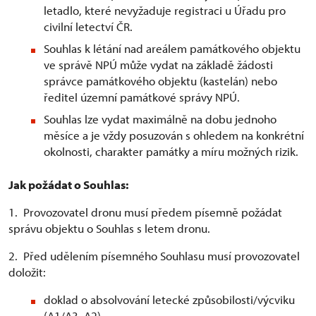
letadlo, které nevyžaduje registraci u Úřadu pro
civilní letectví ČR.
Souhlas k létání nad areálem památkového objektu
ve správě NPÚ může vydat na základě žádosti
správce památkového objektu (kastelán) nebo
ředitel územní památkové správy NPÚ.
Souhlas lze vydat maximálně na dobu jednoho
měsíce a je vždy posuzován s ohledem na konkrétní
okolnosti, charakter památky a míru možných rizik.
Jak požádat o Souhlas:
1. Provozovatel dronu musí předem písemně požádat
správu objektu o Souhlas s letem dronu.
2. Před udělením písemného Souhlasu musí provozovatel
doložit:
doklad o absolvování letecké způsobilosti/výcviku
(A1/A3, A2)