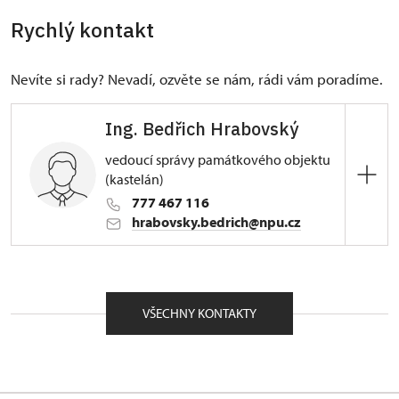
Rychlý kontakt
Nevíte si rady? Nevadí, ozvěte se nám, rádi vám poradíme.
Ing. Bedřich Hrabovský
vedoucí správy památkového objektu
(kastelán)
777 467 116
hrabovsky.bedrich@npu.cz
ÚPS v Ústí nad Labem
nám. Republiky 202/9, Duchcov 41901
VŠECHNY KONTAKTY