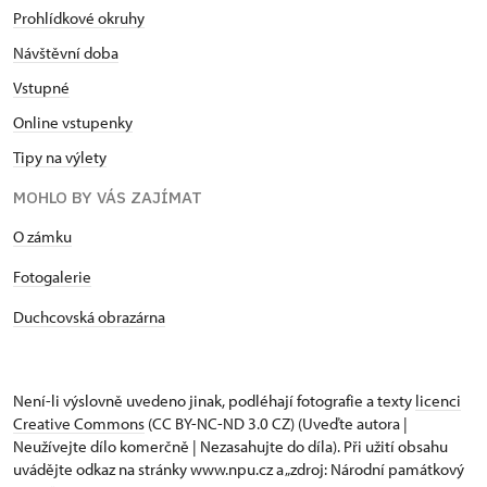
Prohlídkové okruhy
Návštěvní doba
Vstupné
Online vstupenky
Tipy na výlety
MOHLO BY VÁS ZAJÍMAT
O zámku
Fotogalerie
Duchcovská obrazárna
Není-li výslovně uvedeno jinak, podléhají fotografie a texty
licenci
Creative Commons
(CC BY-NC-ND 3.0 CZ) (Uveďte autora |
Neužívejte dílo komerčně | Nezasahujte do díla). Při užití obsahu
uvádějte odkaz na stránky www.npu.cz a „zdroj: Národní památkový