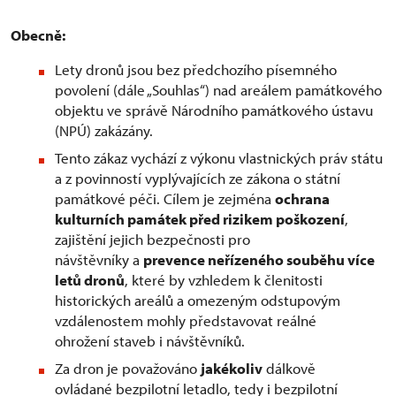
Obecně:
Lety dronů jsou bez předchozího písemného
povolení (dále „Souhlas“) nad areálem památkového
objektu ve správě Národního památkového ústavu
(NPÚ) zakázány.
Tento zákaz vychází z výkonu vlastnických práv státu
a z povinností vyplývajících ze zákona o státní
památkové péči. Cílem je zejména
ochrana
kulturních památek před rizikem poškození
,
zajištění jejich bezpečnosti pro
návštěvníky a
prevence neřízeného souběhu více
letů dronů
, které by vzhledem k členitosti
historických areálů a omezeným odstupovým
vzdálenostem mohly představovat reálné
ohrožení staveb i návštěvníků.
Za dron je považováno
jakékoliv
dálkově
ovládané bezpilotní letadlo, tedy i bezpilotní