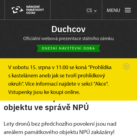
MENU
CS
Duchcov
oficiální webová prezentace státního zámku
DNEŠNÍ NÁVŠTĚVNÍ DOBA
V sobotu 15. srpna v 11:00 se koná "Prohlídka
Duchcov
Informace pro návštěvníky
Drony
s kastelánem aneb jak se tvoří prohlídkový
okruh". Více informací najdete v sekci "Akce".
Pravidla pro provozování dronů
Vstupenky jsou ke koupi online.
nad areálem památkového
objektu ve správě NPÚ
Lety dronů bez předchozího povolení jsou nad
areálem památkového objektu NPÚ zakázány!