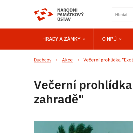
HRADY A ZÁMKY
O NPÚ
Duchcov
Akce
Večerní prohlídka "Exotik
Večerní prohlídka
zahradě"