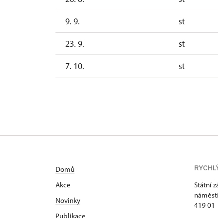
9. 9.
st
23. 9.
st
7. 10.
st
21. 10.
st
RYCHL
Domů
Akce
Státní 
náměstí
N
ovinky
419 01
Publikace