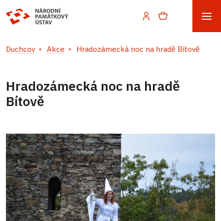
Duchcov
Akce
Hradozámecká noc na hradě Bítově
Hradozámecká noc na hradě
Bítově