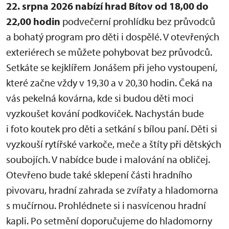
22. srpna 2026 nabízí hrad Bítov od 18,00 do
22,00 hodin
podvečerní prohlídku bez průvodců
a bohatý program pro děti i dospělé. V otevřených
exteriérech se můžete pohybovat bez průvodců.
Setkáte se kejklířem Jonášem při jeho vystoupení,
které začne vždy v 19,30 a v 20,30 hodin. Čeká na
vás pekelná kovárna, kde si budou děti moci
vyzkoušet kování podkoviček. Nachystán bude
i foto koutek pro děti a setkání s bílou paní. Děti si
vyzkouší rytířské varkoče, meče a štíty při dětských
soubojích. V nabídce bude i malování na obličej.
Otevřeno bude také sklepení části hradního
pivovaru, hradní zahrada se zvířaty a hladomorna
s mučírnou. Prohlédnete si i nasvícenou hradní
kapli. Po setmění doporučujeme do hladomorny