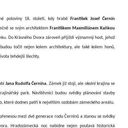
hé poloviny 18. století, kdy hrabě
František Josef Černín
olečně se svým architektem
Františkem Maxmiliánem Kaňkou
zámku. Do Krásného Dvora zároveň přijíždí významný host, jehož
udou točit nejen kolem architektury, ale také kolem honů,
ivota tehdejší šlechty.
obí
Jana Rudolfa Černína
. Zámek již stojí, ale okolní krajina se
rajinářský park. Návštěvníci budou svědky plánování stavby
b, které dodnes patří k největším ozdobám zámeckého areálu.
 přenesou mezi dvě generace rodu Černínů a stanou se svědky
vora. Hradozámecká noc nabídne nejen poutavá historická