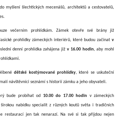
do myšlení šlechtických mecenášů, architektů a cestovatelů,
es.
uze večerním prohlídkám. Zámek otevře své brány již
asické prohlídky zámeckých interiérů, které budou začínat
v
slední denní prohlídka zahájena již
v 16.00 hodin
, aby mohl
rohlídkami.
blíbené
dětské kostýmované prohlídky
, které se uskuteční
alí návštěvníci seznámí s historií zámku a jeho obyvateli.
erý bude probíhat od
10.00 do 17.00 hodin
v zámeckých
irokou nabídku specialit z různých koutů světa i tradičních
e restaurací jen tak nenarazí. Na své si tak přijdou nejen