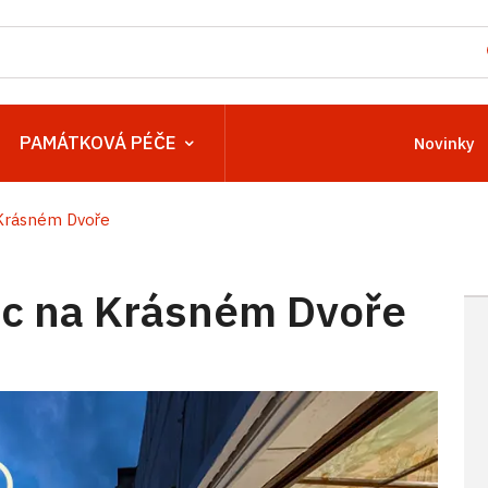
PAMÁTKOVÁ PÉČE
Novinky
Krásném Dvoře
c na Krásném Dvoře