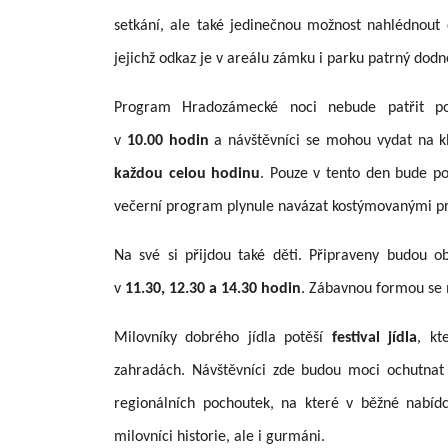
setkání, ale také jedinečnou možnost nahlédnout 
jejichž odkaz je v areálu zámku i parku patrný dodn
Program Hradozámecké noci nebude patřit po
v
10.00 hodin
a návštěvníci se mohou vydat na kl
každou celou hodinu
. Pouze v tento den bude po
večerní program plynule navázat kostýmovanými p
Na své si přijdou také děti. Připraveny budou o
v
11.30, 12.30 a 14.30 hodin
. Zábavnou formou se m
Milovníky dobrého jídla potěší
festival jídla
, kt
zahradách. Návštěvníci zde budou moci ochutnat š
regionálních pochoutek, na které v běžné nabídc
milovníci historie, ale i gurmáni.