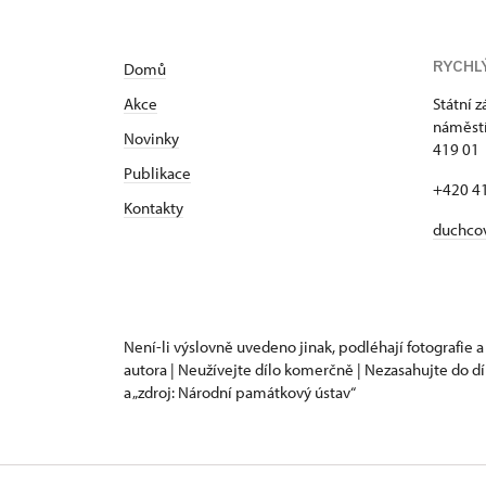
RYCHL
Domů
Akce
Státní 
náměstí
N
ovinky
419 01
Publikace
+420 4
Kontakty
duchco
Není-li výslovně uvedeno jinak, podléhají fotografie a
autora | Neužívejte dílo komerčně | Nezasahujte do dí
a „zdroj: Národní památkový ústav“