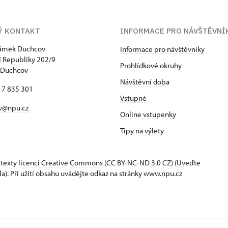
Ý KONTAKT
INFORMACE PRO NÁVŠTĚVNÍ
zámek Duchcov
Informace pro návštěvníky
 Republiky 202/9
Prohlídkové okruhy
 Duchcov
Návštěvní doba
17 835 301
Vstupné
v@npu.cz
Online vstupenky
Tipy na výlety
 texty
licenci Creative Commons
(CC BY-NC-ND 3.0 CZ) (Uveďte
la). Při užití obsahu uvádějte odkaz na stránky www.npu.cz