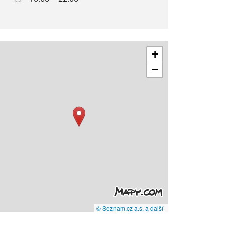
+
−
© Seznam.cz a.s. a další