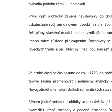
ovlivnila podobu zámku i jeho okolí.
První část prohlídky zavede návštěvníky do dru
uskutečňuje svůj sen o novém loveckém sídle. Sp
řeší plány, stavební úskalí i podobu vznikajícího 
jméno zatím zůstane překvapením. Rozhovory se b
loveckých tradic a psů, kteří byli nedílnou součástí ž
Ve druhé části se čas posune do roku
1793
, do obd
teprve začíná proměňovat v jedinečný anglický k
Novogotického templu i dalších romantických stave
Během jediné večerní prohlídky se tak návštěvníci
okamžiků, které rozhodly o podobě Krásného D