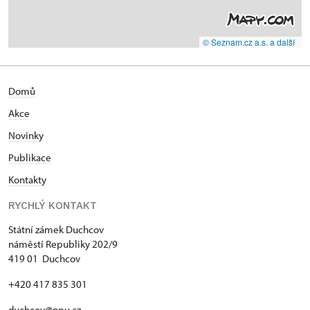
© Seznam.cz a.s. a další
Domů
Akce
N
ovinky
Publikace
Kontakty
RYCHLÝ KONTAKT
Státní zámek Duchcov
náměstí Republiky 202/9
419 01 Duchcov
+420 417 835 301
duchcov@npu.cz