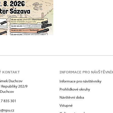
Ý KONTAKT
INFORMACE PRO NÁVŠTĚVNÍ
zámek Duchcov
Informace pro návštěvníky
 Republiky 202/9
Prohlídkové okruhy
 Duchcov
Návštěvní doba
17 835 301
Vstupné
v@npu.cz