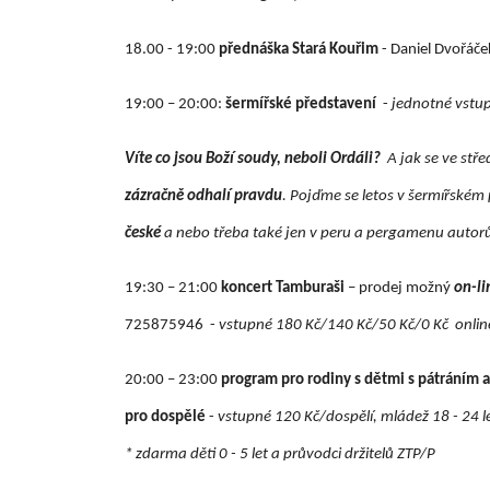
18.00 - 19:00
přednáška Stará Kouřim
- Daniel Dvořáč
19:00 – 20:00:
šermířské představení
-
jednotné vstu
Víte co jsou Boží soudy, neboli Ordáli?
A jak se ve stř
zázračně odhalí pravdu
. Pojďme se letos v šermířském 
české
a nebo třeba také jen v peru a pergamenu autor
19:30 – 21:00
koncert Tamburaši
– prodej možný
on-li
725875946 -
vstupné 180 Kč/140 Kč/50 Kč/0 Kč onli
20:00 – 23:00
program pro rodiny s dětmi s pátráním a
pro dospělé
-
vstupné 120 Kč/dospělí, mládež 18 - 24 let
* zdarma děti 0 - 5 let a průvodci držitelů ZTP/P