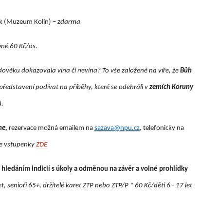
ek (Muzeum Kolín) –
zdarma
pné
60 Kč/os.
edověku dokazovala vina či nevina? To vše založené na víře, že
Bůh
představení podívat na příběhy, které se odehráli v
zemích Koruny
ů.
ne,
rezervace možná emailem na
sazava@npu.cz
, telefonicky na
ne vstupenky
ZDE
 hledáním indicií s úkoly a odměnou na závěr a volné prohlídky
, senioři 65+, držitelé karet ZTP nebo ZTP/P * 60 Kč/děti 6 - 17 let