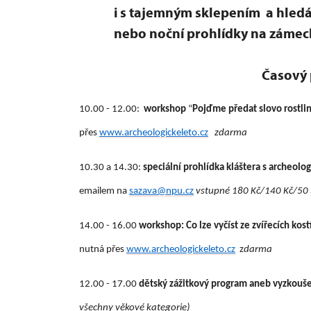
i s tajemným sklepením a hledá
nebo noční prohlídky na zámec
Časový 
10.00 - 12.00:
workshop
“
Pojďme předat slovo rostl
přes
www.archeologickeleto.cz
zdarma
10.30 a 14.30:
speciální prohlídka kláštera s archeol
emailem na
sazava@npu.cz
vstupné 1
80 Kč/140 Kč/50 
14.00 - 16.00
workshop: Co lze vyčíst ze zvířecích kost
nutná přes
www.archeologickeleto.cz
z
darma
12.00 - 17.00
dětský zážitkový program aneb vyzkoušej
všechny věkové kategorie)