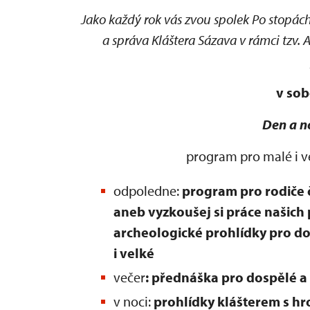
Jako každý rok vás zvou spolek Po stopác
a správa Kláštera Sázava v rámci tz
v sob
Den a n
program pro malé i ve
odpoledne:
program pro rodiče 
aneb vyzkoušej si práce našich 
archeologické prohlídky pro do
i velké
večer
: přednáška pro dospělé a
v noci:
prohlídky klášterem s h