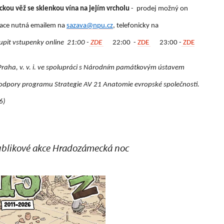
ckou věž se sklenkou vína na jejím vrcholu
- prodej možný on
vace nutná emailem na
sazava@npu.cz
, telefonicky na
pit vstupenky online 21:00 -
ZDE
22:00 -
ZDE
23:00 -
ZDE
raha, v. v. i. ve spolupráci s Národním památkovým ústavem
 podpory programu Strategie AV 21 Anatomie evropské společnosti.
6)
epublikové akce Hradozámecká noc