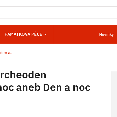
PAMÁTKOVÁ PÉČE
Novinky
en a...
 Archeoden
oc aneb Den a noc