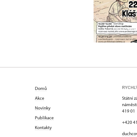
RYCHL
Domů
Akce
Státní 
náměstí
N
ovinky
419 01
Publikace
+420 4
Kontakty
duchco