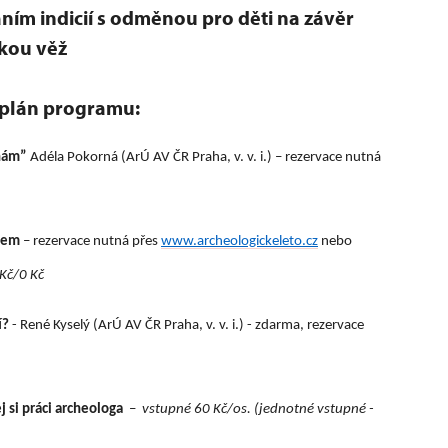
ním indicií s odměnou pro děti na závěr
kou věž
plán programu:
inám”
Adéla Pokorná (ArÚ AV ČR Praha, v. v. i.) – rezervace nutná
ogem
– rezervace nutná přes
www.archeologickeleto.cz
nebo
Kč/0 Kč
í?
- René Kyselý (ArÚ AV ČR Praha, v. v. i.) - zdarma, rezervace
 si práci archeologa
–
vstupné 60 Kč/os. (jednotné vstupné -