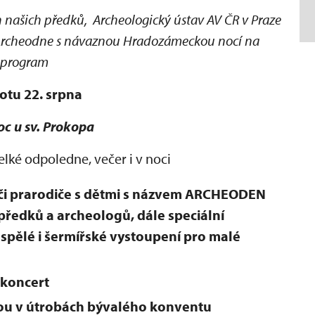
h našich předků, Archeologický ústav AV ČR v Praze
v. Archeodne s návaznou Hradozámeckou nocí na
program
otu 22. srpna
oc u sv. Prokopa
lké odpoledne, večer i v noci
či prarodiče s dětmi s názvem ARCHEODEN
předků a archeologů, dále speciální
spělé i šermířské vystoupení pro malé
 koncert
rou v útrobách bývalého konventu