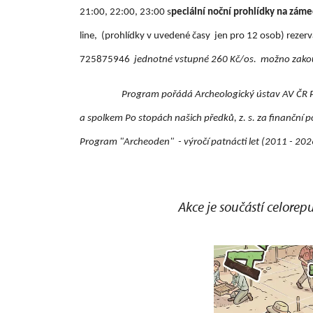
21:00, 22:00, 23:00 s
peciální noční prohlídky na záme
line, (prohlídky v uvedené časy jen pro 12 osob)
rezer
725875946
jednotné vstupné 260 Kč/os. možno zakou
Program pořádá Archeologický ústav AV ČR P
a spolkem Po stopách našich předků, z. s. za finanční
Program "Archeoden" - výročí patnácti let (2011 - 202
Akce je součástí celor