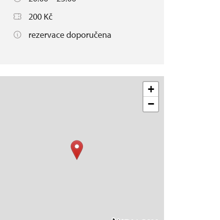
200 Kč
rezervace doporučena
+
−