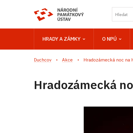
HRADY A ZÁMKY
O NPÚ
Duchcov
Akce
Hradozámecká noc na 
Hradozámecká no