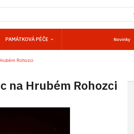
PAMÁTKOVÁ PÉČE
Novinky
Hrubém Rohozci
c na Hrubém Rohozci