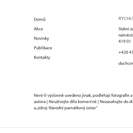
RYCHL
Domů
Akce
Státní 
náměstí
N
ovinky
419 01
Publikace
+420 4
Kontakty
duchco
Není-li výslovně uvedeno jinak, podléhají fotografie a
autora | Neužívejte dílo komerčně | Nezasahujte do dí
a „zdroj: Národní památkový ústav“