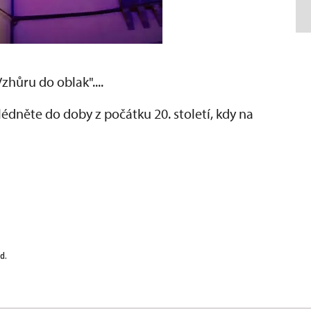
hůru do oblak"....
dněte do doby z počátku 20. století, kdy na
d.