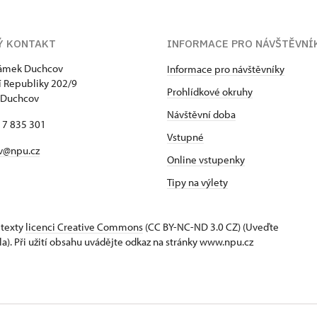
Ý KONTAKT
INFORMACE PRO NÁVŠTĚVNÍ
zámek Duchcov
Informace pro návštěvníky
 Republiky 202/9
Prohlídkové okruhy
 Duchcov
Návštěvní doba
17 835 301
Vstupné
v@npu.cz
Online vstupenky
Tipy na výlety
 texty
licenci Creative Commons
(CC BY-NC-ND 3.0 CZ) (Uveďte
la). Při užití obsahu uvádějte odkaz na stránky www.npu.cz