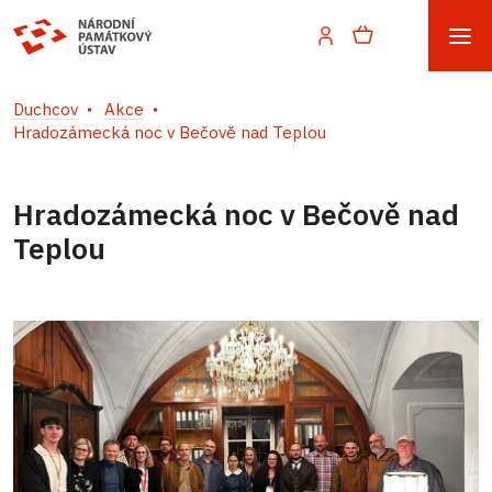
Duchcov
Akce
Hradozámecká noc v Bečově nad Teplou
Hradozámecká noc v Bečově nad
Teplou