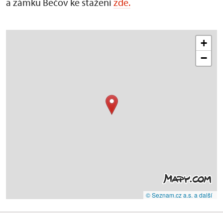
a zámku Bečov ke stažení
zde.
+
−
© Seznam.cz a.s. a další