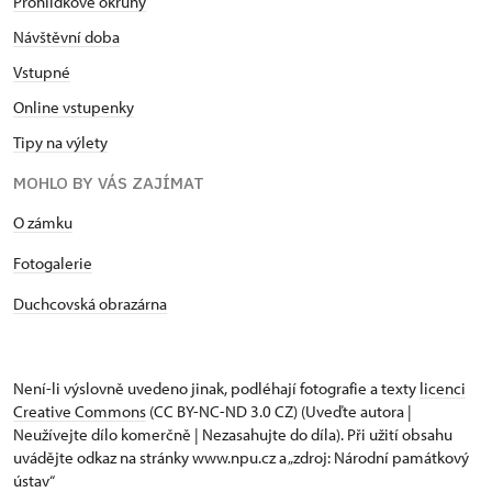
Prohlídkové okruhy
Návštěvní doba
Vstupné
Online vstupenky
Tipy na výlety
MOHLO BY VÁS ZAJÍMAT
O zámku
Fotogalerie
Duchcovská obrazárna
Není-li výslovně uvedeno jinak, podléhají fotografie a texty
licenci
Creative Commons
(CC BY-NC-ND 3.0 CZ) (Uveďte autora |
Neužívejte dílo komerčně | Nezasahujte do díla). Při užití obsahu
uvádějte odkaz na stránky www.npu.cz a „zdroj: Národní památkový
ústav“