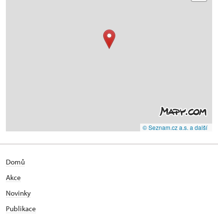
© Seznam.cz a.s. a další
Domů
Akce
N
ovinky
Publikace