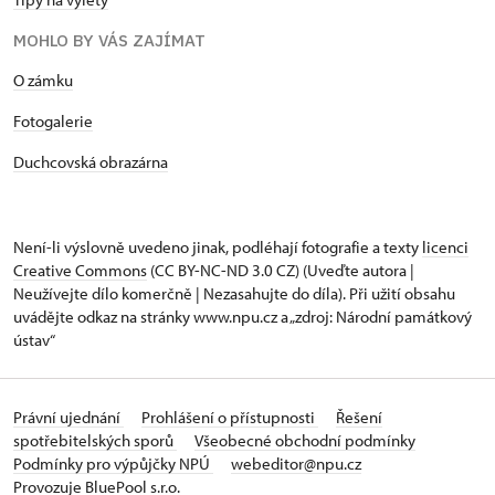
MOHLO BY VÁS ZAJÍMAT
O zámku
Fotogalerie
Duchcovská obrazárna
Není-li výslovně uvedeno jinak, podléhají fotografie a texty
licenci
Creative Commons
(CC BY-NC-ND 3.0 CZ) (Uveďte autora |
Neužívejte dílo komerčně | Nezasahujte do díla). Při užití obsahu
uvádějte odkaz na stránky www.npu.cz a „zdroj: Národní památkový
ústav“
Právní ujednání
Prohlášení o přístupnosti
Řešení
spotřebitelských sporů
Všeobecné obchodní podmínky
Podmínky pro výpůjčky NPÚ
webeditor@npu.cz
Provozuje BluePool s.r.o.