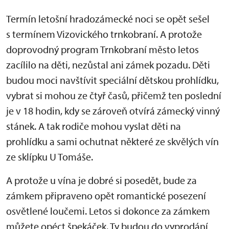
Termín letošní hradozámecké noci se opět sešel
s termínem Vizovického trnkobraní. A protože
doprovodný program Trnkobraní město letos
zacílilo na děti, nezůstal ani zámek pozadu. Děti
budou moci navštívit speciální dětskou prohlídku,
vybrat si mohou ze čtyř časů, přičemž ten poslední
je v 18 hodin, kdy se zároveň otvírá zámecký vinný
stánek. A tak rodiče mohou vyslat děti na
prohlídku a sami ochutnat některé ze skvělých vín
ze sklípku U Tomáše.
A protože u vína je dobré si posedět, bude za
zámkem připraveno opět romantické posezení
osvětlené loučemi. Letos si dokonce za zámkem
můžete opéct špekáček. Ty budou do vyprodání