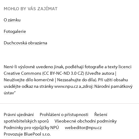
MOHLO BY VÁS ZAJÍMAT
O zámku
Fotogalerie
Duchcovská obrazárna
Není-li výslovně uvedeno jinak, podléhají fotografie a texty
licenci
Creative Commons
(CC BY-NC-ND 3.0 CZ) (Uveďte autora |
Neužívejte dílo komerčně | Nezasahujte do díla). Při užití obsahu
uvádějte odkaz na stránky www.npu.cz a „zdroj: Národní památkový
ústav“
Právní ujednání
Prohlášení o přístupnosti
Řešení
spotřebitelských sporů
Všeobecné obchodní podmínky
Podmínky pro výpůjčky NPÚ
webeditor@npu.cz
Provozuje BluePool s.r.o.