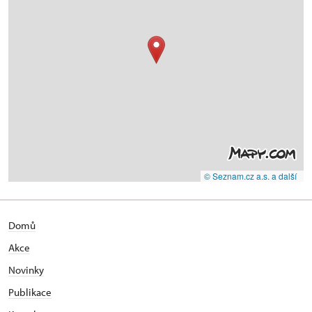
© Seznam.cz a.s. a další
Domů
Akce
N
ovinky
Publikace