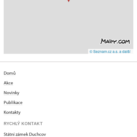
© Seznam.cz a.s. a další
Domů
Akce
N
ovinky
Publikace
Kontakty
RYCHLÝ KONTAKT
Státní zámek Duchcov