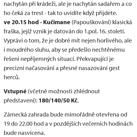
nachytán při krádeži, ale je nachytán sadařem a co
ho čeká za trest - tak to uvidíte když přijdete.
ve 20.15 hod - Kučimane
(Papouškování) klasická
fraška, jejíž vznik je datován do 1.pol. 16. století.
Vypráví o tom, že je dobré mít nejen horlivého, ale
i moudrého sluhu, aby se předešlo nechtěnému
řešení nepříjemných situací. Překvapující je
precizní načasování a přesné nasazování gest
herců.
Vstupné
(včetně možnosti zhlédnout
představení):
180/140/50 Kč
.
Zámecká zahrada bude mimořádně otevřena od
19 do 22.00 hod a v pozdějších večerních hodinách
bude nasvícena.