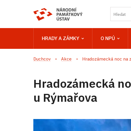
HRADY A ZÁMKY
O NPÚ
Duchcov
Akce
Hradozámecká noc na zá
Hradozámecká no
u Rýmařova