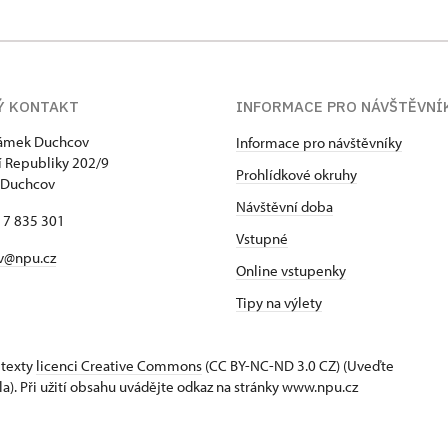
Ý KONTAKT
INFORMACE PRO NÁVŠTĚVNÍ
zámek Duchcov
Informace pro návštěvníky
 Republiky 202/9
Prohlídkové okruhy
 Duchcov
Návštěvní doba
17 835 301
Vstupné
v@npu.cz
Online vstupenky
Tipy na výlety
 texty
licenci Creative Commons
(CC BY-NC-ND 3.0 CZ) (Uveďte
la). Při užití obsahu uvádějte odkaz na stránky www.npu.cz