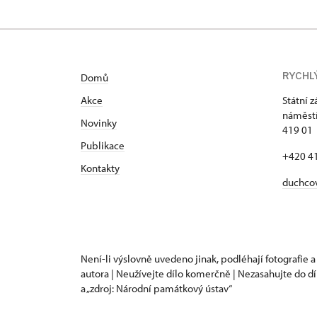
RYCHL
Domů
Akce
Státní 
náměstí
N
ovinky
419 01
Publikace
+420 4
Kontakty
duchco
Není-li výslovně uvedeno jinak, podléhají fotografie a
autora | Neužívejte dílo komerčně | Nezasahujte do dí
a „zdroj: Národní památkový ústav“