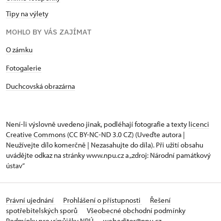
Tipy na výlety
MOHLO BY VÁS ZAJÍMAT
O zámku
Fotogalerie
Duchcovská obrazárna
Není-li výslovně uvedeno jinak, podléhají fotografie a texty
licenci
Creative Commons
(CC BY-NC-ND 3.0 CZ) (Uveďte autora |
Neužívejte dílo komerčně | Nezasahujte do díla). Při užití obsahu
uvádějte odkaz na stránky www.npu.cz a „zdroj: Národní památkový
ústav“
Právní ujednání
Prohlášení o přístupnosti
Řešení
spotřebitelských sporů
Všeobecné obchodní podmínky
Podmínky pro výpůjčky NPÚ
webeditor@npu.cz