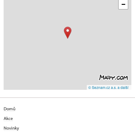
−
© Seznam.cz a.s. a další
Domů
Akce
N
ovinky