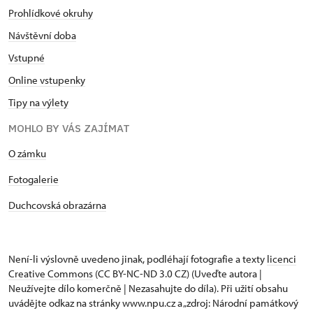
Prohlídkové okruhy
Návštěvní doba
Vstupné
Online vstupenky
Tipy na výlety
MOHLO BY VÁS ZAJÍMAT
O zámku
Fotogalerie
Duchcovská obrazárna
Není-li výslovně uvedeno jinak, podléhají fotografie a texty
licenci
Creative Commons
(CC BY-NC-ND 3.0 CZ) (Uveďte autora |
Neužívejte dílo komerčně | Nezasahujte do díla). Při užití obsahu
uvádějte odkaz na stránky www.npu.cz a „zdroj: Národní památkový