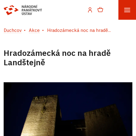
Duchcov
Akce
Hradozámecká noc na hradě...
Hradozámecká noc na hradě
Landštejně