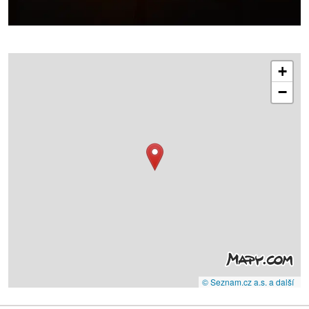
+
−
© Seznam.cz a.s. a další