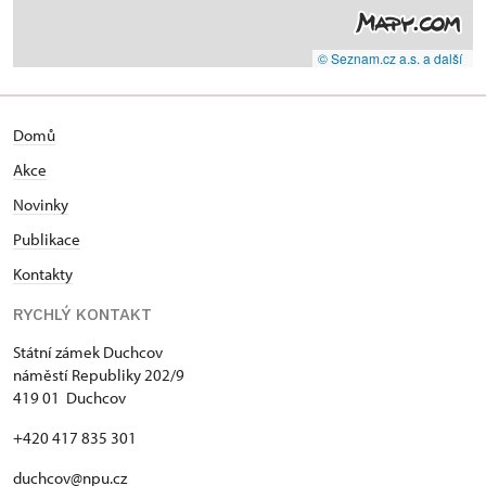
© Seznam.cz a.s. a další
Domů
Akce
N
ovinky
Publikace
Kontakty
RYCHLÝ KONTAKT
Státní zámek Duchcov
náměstí Republiky 202/9
419 01 Duchcov
+420 417 835 301
duchcov@npu.cz