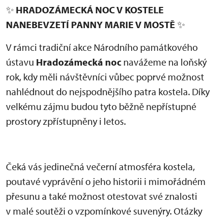
✨
HRADOZÁMECKÁ NOC V KOSTELE
NANEBEVZETÍ PANNY MARIE V MOSTĚ
✨
V rámci tradiční akce Národního památkového
ústavu
Hradozámecká noc
navážeme na loňský
rok, kdy měli návštěvníci vůbec poprvé možnost
nahlédnout do nejspodnějšího patra kostela. Díky
velkému zájmu budou tyto běžně nepřístupné
prostory zpřístupněny i letos.
Čeká vás jedinečná večerní atmosféra kostela,
poutavé vyprávění o jeho historii i mimořádném
přesunu a také možnost otestovat své znalosti
v malé soutěži o vzpomínkové suvenýry. Otázky