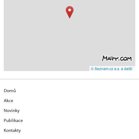
© Seznam.cz a.s. a další
Domů
Akce
N
ovinky
Publikace
Kontakty