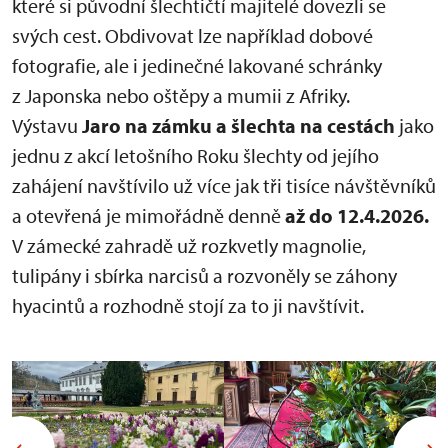
které si původní šlechtičtí majitelé dovezli se
svých cest. Obdivovat lze například dobové
fotografie, ale i jedinečné lakované schránky
z Japonska nebo oštěpy a mumii z Afriky.
Výstavu
Jaro na zámku a šlechta na cestách
jako
jednu z akcí letošního Roku šlechty od jejího
zahájení navštívilo už více jak tři tisíce návštěvníků
a otevřená je mimořádně denně
až do
12.4.2026.
V zámecké zahradě už rozkvetly magnolie,
tulipány i sbírka narcisů a rozvoněly se záhony
hyacintů a rozhodně stojí za to ji navštívit.