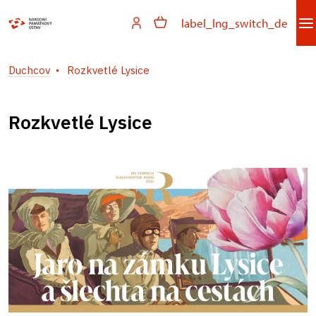
label_lng_switch_de
Duchcov
Rozkvetlé Lysice
Rozkvetlé Lysice