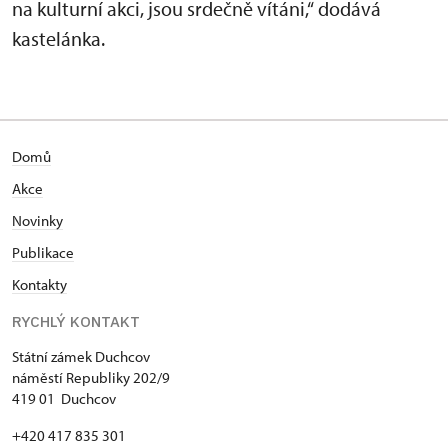
na kulturní akci, jsou srdečně vítáni,“ dodává
kastelánka.
Domů
Akce
N
ovinky
Publikace
Kontakty
RYCHLÝ KONTAKT
Státní zámek Duchcov
náměstí Republiky 202/9
419 01 Duchcov
+420 417 835 301