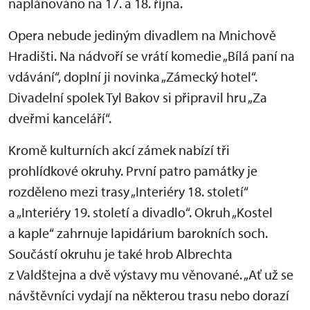
naplánováno na 17. a 18. října.
Opera nebude jediným divadlem na Mnichově
Hradišti. Na nádvoří se vrátí komedie „Bílá paní na
vdávání“, doplní ji novinka „Zámecký hotel“.
Divadelní spolek Tyl Bakov si připravil hru „Za
dveřmi kanceláří“.
Kromě kulturních akcí zámek nabízí tři
prohlídkové okruhy. První patro památky je
rozděleno mezi trasy „Interiéry 18. století“
a „Interiéry 19. století a divadlo“. Okruh „Kostel
a kaple“ zahrnuje lapidárium barokních soch.
Součástí okruhu je také hrob Albrechta
z Valdštejna a dvě výstavy mu věnované. „Ať už se
návštěvníci vydají na některou trasu nebo dorazí