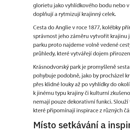
glorietu jako vyhlídkového bodu nebo v d
doplňují a rytmizují krajinný celek.
Cesta do Anglie v roce 1877, kolébky pří
správnost jeho záměru vytvořit krajinu
parku proto najdeme volně vedené cesty
průhledy, které vytvářejí dojem přirozen
Krásnodvorský park je promyšleně sesta
pohybuje podobně, jako by procházel kr
přes klidné louky až po vyhlídky do oko
k jinému typu krajiny či kulturní zkušenos
nemají pouze dekorativní funkci. Slouží
které připomínají inspirace z různých čá
Místo setkávání a inspi