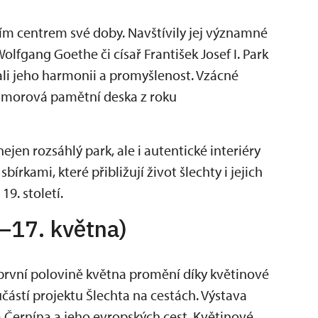
m centrem své doby. Navštívily jej významné
lfgang Goethe či císař František Josef I. Park
vali jeho harmonii a promyšlenost. Vzácné
morová pamětní deska z roku
en rozsáhlý park, ale i autentické interiéry
rkami, které přibližují život šlechty i jejich
19. století.
.–17. května)
první polovině května promění díky květinové
učástí projektu Šlechta na cestách. Výstava
 Černína a jeho evropských cest. Květinové