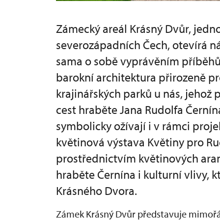
Zámecký areál Krásný Dvůr, jedno
severozápadních Čech, otevírá ná
sama o sobě vyprávěním příběhů c
barokní architektura přirozeně pr
krajinářských parků u nás, jehož
cest hraběte Jana Rudolfa Černína
symbolicky ožívají i v rámci proje
květinová výstava Květiny pro Rud
prostřednictvím květinových ara
hraběte Černína i kulturní vlivy, 
Krásného Dvora.
Zámek Krásný Dvůr představuje mimořádn