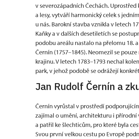
v severozápadních Čechách. Uprostřed kr
a lesy, vytváří harmonický celek s jední
u nás. Barokní stavba vznikla v letech 
Kaňky a v dalších desetiletích se post
podobu areálu nastalo na přelomu 18. a 1
Černín (1757–1845). Neomezil se pouze 
krajinu. V letech 1783–1793 nechal kol
park, v jehož podobě se odrážejí konkré
Jan Rudolf Černín a zk
Černín vyrůstal v prostředí podporujícím
zajímal o umění, architekturu i přírodní
a patřil ke šlechticům, pro které byla c
Svou první velkou cestu po Evropě podn