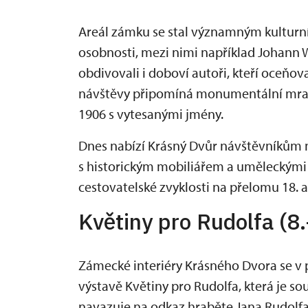
Areál zámku se stal významným kulturní
osobnosti, mezi nimi například Johann Wo
obdivovali i doboví autoři, kteří oceňo
návštěvy připomíná monumentální mra
1906 s vytesanými jmény.
Dnes nabízí Krásný Dvůr návštěvníkům nej
s historickým mobiliářem a uměleckými sbí
cestovatelské zvyklosti na přelomu 18. a 
Květiny pro Rudolfa (8
Zámecké interiéry Krásného Dvora se v 
výstavě Květiny pro Rudolfa, která je so
navazuje na odkaz hraběte Jana Rudolfa