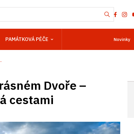
PAMÁTKOVÁ PÉČE
Novinky
.
rásném Dvoře –
ná cestami