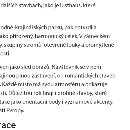
alších stavbách, jako je lusthaus, které
rodně-krajinářských parků, pak potvrdila
 jako přirozený, harmonický celek. V zámeckém
, skupiny stromů, otevřené louky a promyšlené
osti.
ven jako sled obrazů. Návštěvník se v něm
ajinou plnou zastavení, od romantických staveb
lí. Každé místo má svou atmosféru a odkazuje
ti. Důležitou roli hrají i drobné stavby, které
 také jako orientační body i významové akcenty,
stí Evropy.
race