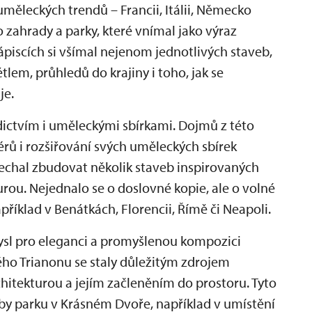
 uměleckých trendů – Francii, Itálii, Německo
o zahrady a parky, které vnímal jako výraz
ápiscích si všímal nejenom jednotlivých staveb,
tlem, průhledů do krajiny i toho, jak se
je.
ědictvím i uměleckými sbírkami. Dojmů z této
iérů i rozšiřování svých uměleckých sbírek
chal zbudovat několik staveb inspirovaných
urou. Nejednalo se o doslovné kopie, ale o volné
příklad v Benátkách, Florencii, Římě či Neapoli.
ysl pro eleganci a promyšlenou kompozici
alého Trianonu se staly důležitým zdrojem
chitekturou a jejím začleněním do prostoru. Tyto
by parku v Krásném Dvoře, například v umístění