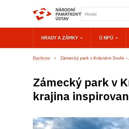
HRADY A ZÁMKY
O NPÚ
Duchcov
Zámecký park v Krásném Dvoře –..
Zámecký park v K
krajina inspirova