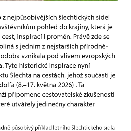
 z nejpůsobivějších šlechtických sídel
vštěvníkům pohled do krajiny, která je
est, inspirací i proměn. Právě zde se
olíná s jedním z nejstarších přírodně-
 podoba vznikala pod vlivem evropských
. Tyto historické inspirace nyní
ktu Šlechta na cestách, jehož součástí je
olfa (8.–17. května 2026) . Ta
nží připomene cestovatelské zkušenosti
které utvářely jedinečný charakter
ě působivý příklad letního šlechtického sídla