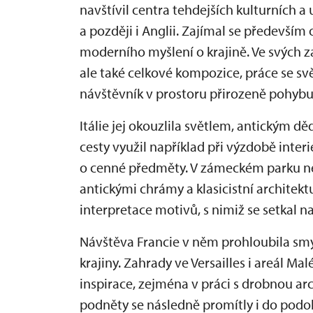
navštívil centra tehdejších kulturních a
a později i Anglii. Zajímal se především 
moderního myšlení o krajině. Ve svých z
ale také celkové kompozice, práce se svě
návštěvník v prostoru přirozeně pohybu
Itálie jej okouzlila světlem, antickým d
cesty využil například při výzdobě inter
o cenné předměty. V zámeckém parku ne
antickými chrámy a klasicistní architekt
interpretace motivů, s nimiž se setkal na
Návštěva Francie v něm prohloubila sm
krajiny. Zahrady ve Versailles i areál M
inspirace, zejména v práci s drobnou ar
podněty se následně promítly i do podo