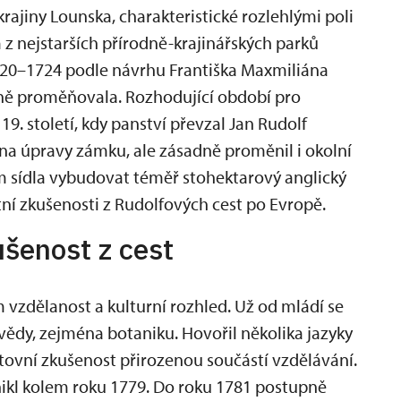
ajiny Lounska, charakteristické rozlehlými poli
m z nejstarších přírodně-krajinářských parků
1720–1724 podle návrhu Františka Maxmiliána
upně proměňovala. Rozhodující období pro
9. století, kdy panství převzal Jan Rudolf
na úpravy zámku, ale zásadně proměnil i okolní
em sídla vybudovat téměř stohektarový anglický
tní zkušenosti z Rudolfových cest po Evropě.
ušenost z cest
 vzdělanost a kulturní rozhled. Už od mládí se
 vědy, zejména botaniku. Hovořil několika jazyky
estovní zkušenost přirozenou součástí vzdělávání.
ikl kolem roku 1779. Do roku 1781 postupně