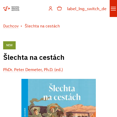
label_lng_switch_de
Duchcov
Šlechta na cestách
NEW
Šlechta na cestách
PhDr. Peter Demeter, Ph.D. (ed.)