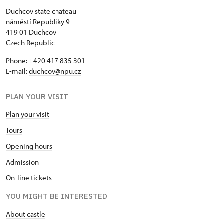
Duchcov state chateau
náměstí Republiky 9
419 01 Duchcov
Czech Republic
Phone: +420 417 835 301
E-mail:
duchcov@npu.cz
PLAN YOUR VISIT
Plan your visit
Tours
Opening hours
Admission
On-line tickets
YOU MIGHT BE INTERESTED
About castle