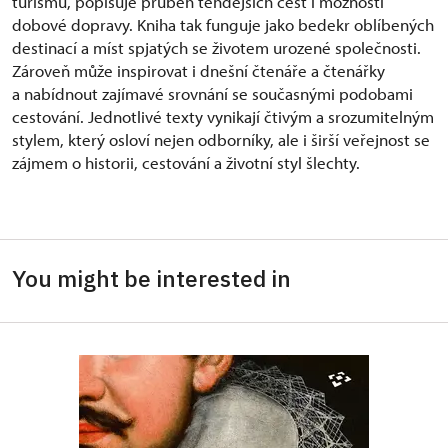
turismu, popisuje průběh tehdejších cest i možnosti
dobové dopravy. Kniha tak funguje jako bedekr oblíbených
destinací a míst spjatých se životem urozené společnosti.
Zároveň může inspirovat i dnešní čtenáře a čtenářky
a nabídnout zajímavé srovnání se současnými podobami
cestování. Jednotlivé texty vynikají čtivým a srozumitelným
stylem, který osloví nejen odborníky, ale i širší veřejnost se
zájmem o historii, cestování a životní styl šlechty.
You might be interested in