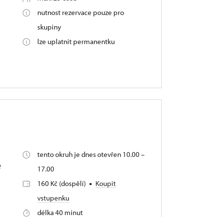
nutnost rezervace pouze pro
skupiny
lze uplatnit permanentku
tento okruh je dnes otevřen 10.00 –
é
17.00
160 Kč (dospělí)
Koupit
vstupenku
délka 40 minut