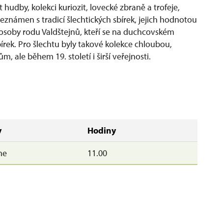
hudby, kolekci kuriozit, lovecké zbraně a trofeje,
eznámen s tradicí šlechtických sbírek, jejich hodnotou
osoby rodu Valdštejnů, kteří se na duchcovském
bírek. Pro šlechtu byly takové kolekce chloubou,
 ale během 19. století i širší veřejnosti.
y
Hodiny
ne
11.00