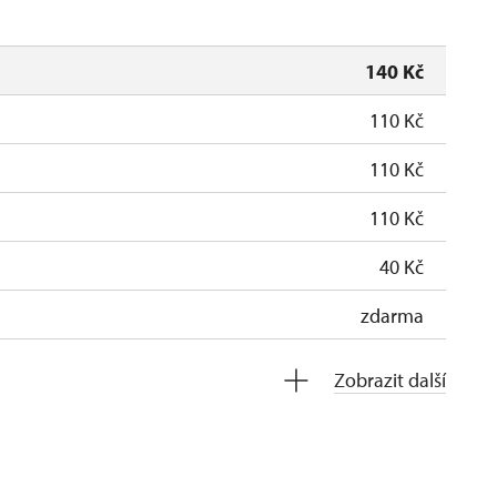
140 Kč
110 Kč
110 Kč
110 Kč
40 Kč
zdarma
zdarma
Zobrazit další
soba na 10 dětí)
zdarma
na 15 osob)
zdarma