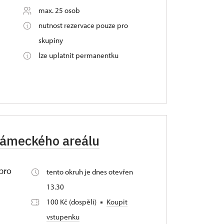
max. 25 osob
nutnost rezervace pouze pro
skupiny
lze uplatnit permanentku
zámeckého areálu
 pro
tento okruh je dnes otevřen
m
13.30
100 Kč (dospělí)
Koupit
vstupenku