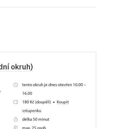
dní okruh)
tento okruh je dnes otevřen 10.00 –
é
16.00
180 Kč (dospělí)
Koupit
vstupenku
délka 50 minut
max. 25 osob