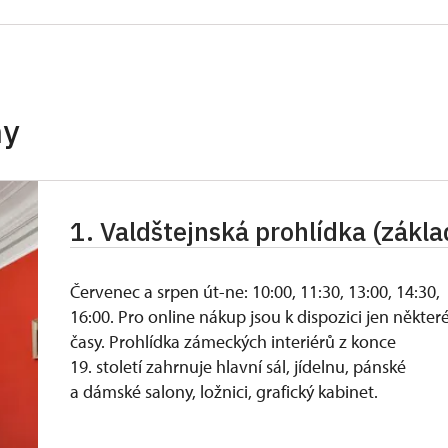
K ČR (pouze držitel)
neposkytuje se
neposkytuje se
itel a 1 osoba)
zdarma
hy
 držitel)
zdarma
íslušníci)
zdarma
1. Valdštejnská prohlídka (zákla
zdarma
Červenec a srpen út-ne: 10:00, 11:30, 13:00, 14:30,
16:00. Pro online nákup jsou k dispozici jen někter
časy. Prohlídka zámeckých interiérů z konce
19. století zahrnuje hlavní sál, jídelnu, pánské
a dámské salony, ložnici, grafický kabinet.