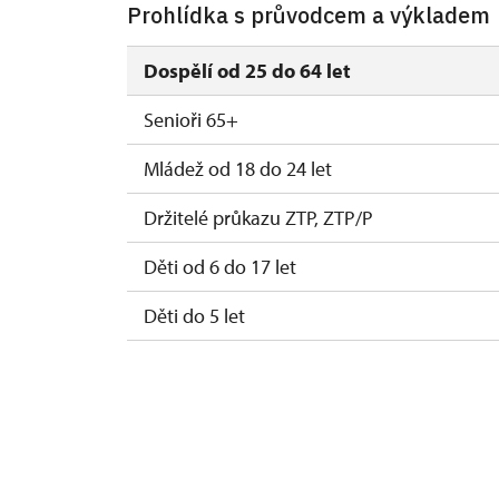
Prohlídka s průvodcem a výkladem
Dospělí od 25 do 64 let
Senioři 65+
Mládež od 18 do 24 let
Držitelé průkazu ZTP, ZTP/P
Děti od 6 do 17 let
Děti do 5 let
Průvodce držitele průkazu ZTP/P
Pedagogický dozor (pro školní skupiny 1 o
Průvodce organizované skupiny (1 osoba 