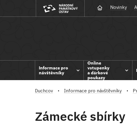
Novinky
A
Online
Informace pro
vstupenky
návštěvníky
a dárkové
poukazy
Duchcov
Informace pro návštěvníky
P
Zámecké sbírky