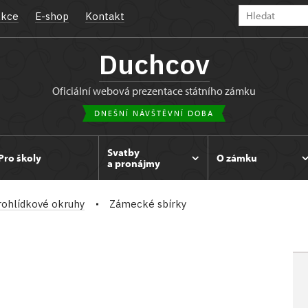
kce
E-shop
Kontakt
Duchcov
oficiální webová prezentace státního zámku
DNEŠNÍ NÁVŠTĚVNÍ DOBA
Svatby
Pro školy
O zámku
a pronájmy
rohlídkové okruhy
Zámecké sbírky