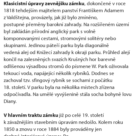
Klasicistní úpravy zevnějšku zámku
, dokončené v roce
1818 tehdejším majitelem panství Františkem Adamem
z Valdštejna, provázely, jak již bylo zmíněno,
postupné přeměny barokní zahrady. Na rozšířeném území
byl zakládán přírodní anglický park s volně
komponovanými cestami, stromovými solitéry nebo
skupinami. Jedinou páteří parku byla diagonálně
vedená alej od Knížecí zahrady k okraji parku. Průhled alejí
končil na zalesněných svazích Krušných hor barevně
odlišenou výsadbou stromů do písmene W. Park oživovala
tekoucí voda, napájející několik rybníků. Dodnes se
zachoval tzv. sfingový rybník se sochami z počátku
18. století. V parku byla na několika místech zřízena
odpočívadla. Na umělé vyvýšenině stála socha bohyně lovu
Diany.
V hlavním traktu zámku
již po celé 19. století
k závažnějším stavebním úpravám nedošlo. Kolem roku
1850 a znovu v roce 1884 byly prováděny jen
drobné interiérové úpravy. Po