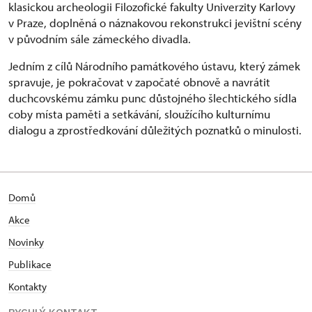
klasickou archeologii Filozofické fakulty Univerzity Karlovy
v Praze, doplněná o náznakovou rekonstrukci jevištní scény
v původním sále zámeckého divadla.
Jedním z cílů Národního památkového ústavu, který zámek
spravuje, je pokračovat v započaté obnově a navrátit
duchcovskému zámku punc důstojného šlechtického sídla
coby místa paměti a setkávání, sloužícího kulturnímu
dialogu a zprostředkování důležitých poznatků o minulosti.
Domů
Akce
N
ovinky
Publikace
Kontakty