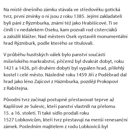
Na místě dnešního zámku stávala ve středověku gotická
tvrz, první zmínky o ní jsou z roku 1385. Jejími zakladateli
byli páni z Rýzmburka, známí též jako Hrabišicové. Ti se
činili i v nedalekém Oseku, kam pozvali rod cisterciáků
a založili klášter. Nad městem Osek vystavěli monumentální
hrad Rýzmburk, podle kterého se titulovali.
V průběhu husitských válek bylo panství součástí
míšeňského markrabství, přičemž byl dvakrát dobyt, roku
1421 a 1426, při druhém dobytí byl vypálen hrad, přilehlý
kostel i celé město. Následně roku 1459 Jiří z Poděbrad dal
hrad jako léno Zajícovi z Házmburka, později Prokopovi
z Rabštejna.
Původní tvrz začínají postupně přestavovat teprve až
Kaplířové ze Sulevic, kteří panství vlastnili na přelomu
15. a 16. století. Ti také sídlo prodali roku
1527 Lobkovicům, kteří tvrz přestavují na menší renesanční
zámek. Posledním majitelem z rodu Lobkoviců byl