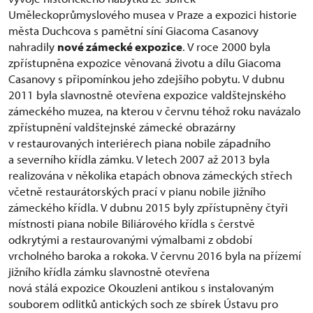
Uměleckoprůmyslového musea v Praze a expozici historie
města Duchcova s pamětní síní Giacoma Casanovy
nahradily
nové zámecké expozice
. V roce 2000 byla
zpřístupněna expozice věnovaná životu a dílu Giacoma
Casanovy s připomínkou jeho zdejšího pobytu. V dubnu
2011 byla slavnostně otevřena expozice valdštejnského
zámeckého muzea, na kterou v červnu téhož roku navázalo
zpřístupnění valdštejnské zámecké obrazárny
v restaurovaných interiérech piana nobile západního
a severního křídla zámku. V letech 2007 až 2013 byla
realizována v několika etapách obnova zámeckých střech
včetně restaurátorských prací v pianu nobile jižního
zámeckého křídla. V dubnu 2015 byly zpřístupněny čtyři
místnosti piana nobile Biliárového křídla s čerstvě
odkrytými a restaurovanými výmalbami z období
vrcholného baroka a rokoka. V červnu 2016 byla na přízemí
jižního křídla zámku slavnostně otevřena
nová stálá expozice Okouzleni antikou s instalovaným
souborem odlitků antických soch ze sbírek Ústavu pro