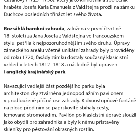
hraběte Josefa Karla Emanuela z Valdštejna prožil na zámku
Duchcov posledních třináct let svého života.
Rozsáhlá barokní zahrada
, založená v první čtvrtině
18. století za Jana Josefa z Valdštejna ve francouzském
stylu, patřila k nejpozoruhodnějším svého druhu. Úpravy
zámeckého areálu včetně unikátní zahrady byly prováděny
od roku 1720, fasády zámku dostaly současný klasicistní
vzhled v letech 1812–1818 a následně byl upraven
i
anglický krajinářský park
.
Navazující vedlejší část pozdějšího parku byla
architektonicky ztvárněna jednopodlažním pavilonem
v prodloužené příčné ose zahrady. K dvoustupňové fontáně
na ploše před ním se paprskovitě sbíhaly cesty,
lemované stromořadím. Pavilón po klasicistní úpravě sloužil
jako obydlí pro zahradníka a byly k němu přistavěny
skleníky pro pěstování okrasných rostlin.