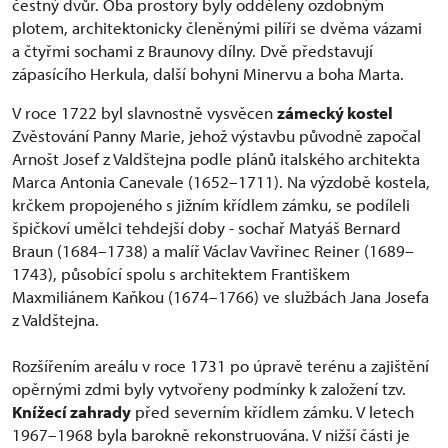
čestný dvůr. Oba prostory byly odděleny ozdobným
plotem, architektonicky členěnými pilíři se dvěma vázami
a čtyřmi sochami z Braunovy dílny. Dvě představují
zápasícího Herkula, další bohyni Minervu a boha Marta.
V roce 1722 byl slavnostně vysvěcen
zámecký kostel
Zvěstování Panny Marie, jehož výstavbu původně započal
Arnošt Josef z Valdštejna podle plánů italského architekta
Marca Antonia Canevale (1652–1711). Na výzdobě kostela,
krčkem propojeného s jižním křídlem zámku, se podíleli
špičkoví umělci tehdejší doby - sochař Matyáš Bernard
Braun (1684–1738) a malíř Václav Vavřinec Reiner (1689–
1743), působící spolu s architektem Františkem
Maxmiliánem Kaňkou (1674–1766) ve službách Jana Josefa
z Valdštejna.
Rozšířením areálu v roce 1731 po úpravě terénu a zajištění
opěrnými zdmi byly vytvořeny podmínky k založení tzv.
Knížecí zahrady
před severním křídlem zámku. V letech
1967–1968 byla barokně rekonstruována. V nižší části je