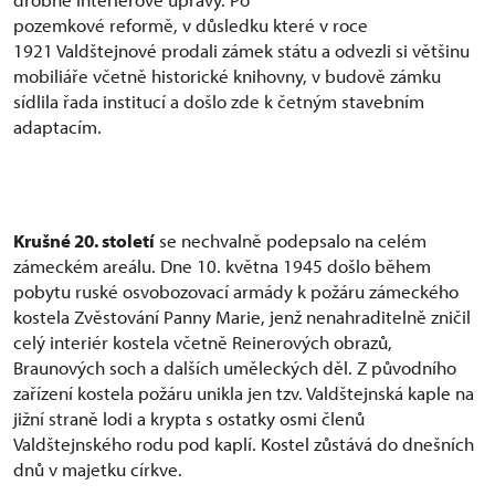
pozemkové reformě, v důsledku které v roce
1921 Valdštejnové prodali zámek státu a odvezli si většinu
mobiliáře včetně historické knihovny, v budově zámku
sídlila řada institucí a došlo zde k četným stavebním
adaptacím.
Krušné 20. století
se nechvalně podepsalo na celém
zámeckém areálu. Dne 10. května 1945 došlo během
pobytu ruské osvobozovací armády k požáru zámeckého
kostela Zvěstování Panny Marie, jenž nenahraditelně zničil
celý interiér kostela včetně Reinerových obrazů,
Braunových soch a dalších uměleckých děl. Z původního
zařízení kostela požáru unikla jen tzv. Valdštejnská kaple na
jižní straně lodi a krypta s ostatky osmi členů
Valdštejnského rodu pod kaplí. Kostel zůstává do dnešních
dnů v majetku církve.