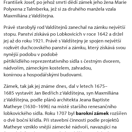
František Josef, po jehož smrti dědí zámek jeho žena Marie
Polyxena z Talmberka, jež si za druhého manžela vzala
Maxmiliána z Valdštejna.
Právě starobylý rod Valdštejnů zanechal na zámku největší
stopu. Panství získává po Lobkovicích v roce 1642 a držel
jej až do roku 1921. Právě s Valdštejny je spojen největší
rozkvět duchcovského panství a zámku, který získává svou
nynější podobu v podobě
pětikřídlého reprezentativního sídla s čestným dvorem,
nádvořím, zámeckým kostelem, zahradou,
konírnou a hospodářskými budovami.
Zámek, tak jak jej známe dnes, dal v letech 1675–
1685 vystavět Jan Bedřich z Valdštejna, syn Maxmiliána
z Valdštejna, podle plánů architekta Jeana Baptiste
Matheye (1630–1696) na místě staršího renesančního
lobkovického sídla. Roku 1707 byl
barokní zámek
rozšířen
o dvě boční křídla. Při stavební činnosti podle projektů
Matheye vzniklo vnější zámecké nádvoří, navazující na