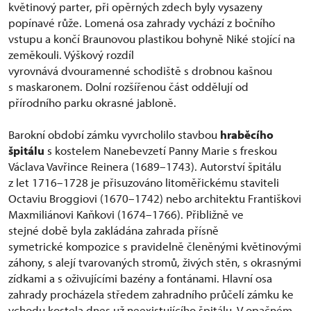
květinový parter, při opěrných zdech byly vysazeny
popínavé růže. Lomená osa zahrady vychází z bočního
vstupu a končí Braunovou plastikou bohyně Niké stojící na
zeměkouli. Výškový rozdíl
vyrovnává dvouramenné schodiště s drobnou kašnou
s maskaronem. Dolní rozšířenou část oddělují od
přírodního parku okrasné jabloně.
Barokní období zámku vyvrcholilo stavbou
hraběcího
špitálu
s kostelem Nanebevzetí Panny Marie s freskou
Václava Vavřince Reinera (1689–1743). Autorství špitálu
z let 1716–1728 je přisuzováno litoměřickému staviteli
Octaviu Broggiovi (1670–1742) nebo architektu Františkovi
Maxmiliánovi Kaňkovi (1674–1766). Přibližně ve
stejné době byla zakládána zahrada přísně
symetrické kompozice s pravidelně členěnými květinovými
záhony, s alejí tvarovaných stromů, živých stěn, s okrasnými
zídkami a s oživujícími bazény a fontánami. Hlavní osa
zahrady procházela středem zahradního průčelí zámku ke
vchodu kostela dnes už neexistujícího špitálu. V opačném