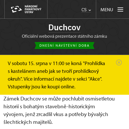
MENU
CS
Duchcov
oficiální webová prezentace státního zámku
DNEŠNÍ NÁVŠTĚVNÍ DOBA
V sobotu 15. srpna v 11:00 se koná "Prohlídka
Duchcov
O zámku
Historie
s kastelánem aneb jak se tvoří prohlídkový
okruh". Více informací najdete v sekci "Akce".
Historie
Vstupenky jsou ke koupi online.
Zámek Duchcov se může pochlubit osmisetletou
historií s bohatým stavebně-historickým
vývojem, jenž zrcadlil vkus a potřeby bývalých
šlechtických majitelů.