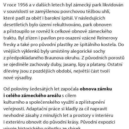
V roce 1956 a v dalších letech byl zámecký park likvidován
v souvislosti se zamýšlenou povrchovou těžbou uhlí,
které padl za oběť i barokní špitál. V následujících
desetiletích bylo území rekultivováno, park obnoven
a přistoupilo se rovněž k celkové obnově zámeckého
traktu. Byl zřízen i pavilon pro osazení vzácné Reinerovy
fresky a také pro původní plastiky ze špitálního kostela. Do
vnějších výklenků byly umístěny alegorické sochy
z předpokládaného Braunova okruhu. Z původních porostů
se ojediněle zachovaly duby, jasany, lípy a platany. Ostatní
dřeviny jsou z pozdějších období, největší část tvoří
nové výsadby.
Od poloviny šedesátých let započala
obnova zámku
i celého zámeckého areálu
s cílem
kulturního a společenského využití a zpřístupnění
veřejnosti. Adaptační práce si kladly za cíl napravit
nevhodné zásahy z minulých let a prostory v interiéru
i exteriéru obnovit do původní krásy. Původní expozici
vývoje historického nábytku ze sbírek