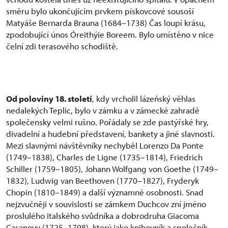
směru bylo ukončujícím prvkem pískovcové sousoší
Matyáše Bernarda Brauna (1684–1738) Čas loupí krásu,
zpodobující únos Óreithýie Boreem. Bylo umístěno v nice
čelní zdi terasového schodiště.
Od poloviny 18. století
, kdy vrcholil lázeňský věhlas
nedalekých Teplic, bylo v zámku a v zámecké zahradě
společensky velmi rušno. Pořádaly se zde pastýřské hry,
divadelní a hudební představení, bankety a jiné slavnosti.
Mezi slavnými návštěvníky nechyběl Lorenzo Da Ponte
(1749–1838), Charles de Ligne (1735–1814), Friedrich
Schiller (1759–1805), Johann Wolfgang von Goethe (1749–
1832), Ludwig van Beethoven (1770–1827), Fryderyk
Chopin (1810–1849) a další významné osobnosti. Snad
nejzvučněji v souvislosti se zámkem Duchcov zní jméno
proslulého italského svůdníka a dobrodruha Giacoma
Casanovy (1725–1798), který jako knihovník a společník