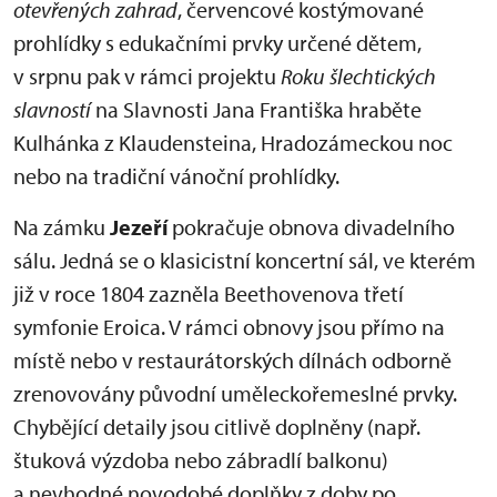
otevřených zahrad
, červencové kostýmované
prohlídky s edukačními prvky určené dětem,
v srpnu pak v rámci projektu
Roku šlechtických
slavností
na Slavnosti Jana Františka hraběte
Kulhánka z Klaudensteina, Hradozámeckou noc
nebo na tradiční vánoční prohlídky.
Na zámku
Jezeří
pokračuje obnova divadelního
sálu. Jedná se o klasicistní koncertní sál, ve kterém
již v roce 1804 zazněla Beethovenova třetí
symfonie Eroica. V rámci obnovy jsou přímo na
místě nebo v restaurátorských dílnách odborně
zrenovovány původní uměleckořemeslné prvky.
Chybějící detaily jsou citlivě doplněny (např.
štuková výzdoba nebo zábradlí balkonu)
a nevhodné novodobé doplňky z doby po