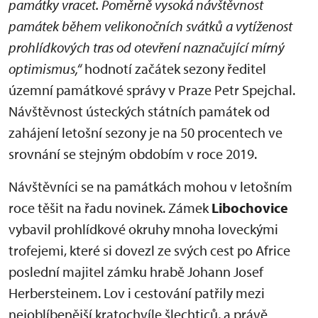
památky vracet. Poměrně vysoká návštěvnost
památek během velikonočních svátků a vytíženost
prohlídkových tras od otevření naznačující mírný
optimismus,“
hodnotí začátek sezony ředitel
územní památkové správy v Praze Petr Spejchal.
Návštěvnost ústeckých státních památek od
zahájení letošní sezony je na 50 procentech ve
srovnání se stejným obdobím v roce 2019.
Návštěvníci se na památkách mohou v letošním
roce těšit na řadu novinek. Zámek
Libochovice
vybavil prohlídkové okruhy mnoha loveckými
trofejemi, které si dovezl ze svých cest po Africe
poslední majitel zámku hrabě Johann Josef
Herbersteinem. Lov i cestování patřily mezi
nejoblíbenější kratochvíle šlechticů, a právě