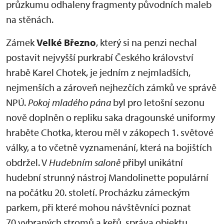
průzkumu odhaleny fragmenty původních maleb
na stěnách.
Zámek
Velké Březno
, který si na penzi nechal
postavit nejvyšší purkrabí Českého království
hrabě Karel Chotek, je jedním z nejmladších,
nejmenších a zároveň nejhezčích zámků ve správě
NPÚ.
Pokoj mladého pána
byl pro letošní sezonu
nově doplněn o repliku saka dragounské uniformy
hraběte Chotka, kterou měl v zákopech 1. světové
války, a to včetně vyznamenání, která na bojištích
obdržel. V
Hudebním saloně
přibyl unikátní
hudební strunný nástroj Mandolinette populární
na počátku 20. století. Procházku zámeckým
parkem, při které mohou návštěvníci poznat
70 vybraných stromů a keřů, správa objektu