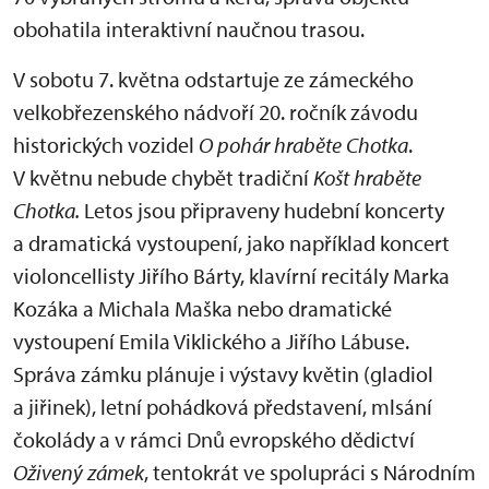
obohatila interaktivní naučnou trasou.
V sobotu 7. května odstartuje ze zámeckého
velkobřezenského nádvoří 20. ročník závodu
historických vozidel
O pohár hraběte Chotka
.
V květnu nebude chybět tradiční
Košt hraběte
Chotka.
Letos jsou připraveny hudební koncerty
a dramatická vystoupení, jako například koncert
violoncellisty Jiřího Bárty, klavírní recitály Marka
Kozáka a Michala Maška nebo dramatické
vystoupení Emila Viklického a Jiřího Lábuse.
Správa zámku plánuje i výstavy květin (gladiol
a jiřinek), letní pohádková představení, mlsání
čokolády a v rámci Dnů evropského dědictví
Oživený zámek
, tentokrát ve spolupráci s Národním