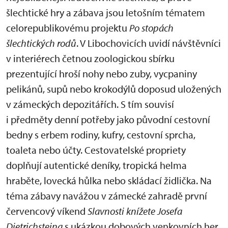
šlechtické hry a zábava jsou letošním tématem
celorepublikovému projektu
Po stopách
šlechtických rodů
. V Libochovicích uvidí návštěvníci
v interiérech četnou zoologickou sbírku
prezentující hroší nohy nebo zuby, vycpaniny
pelikánů, supů nebo krokodýlů doposud uložených
v zámeckých depozitářích. S tím souvisí
i předměty denní potřeby jako původní cestovní
bedny s erbem rodiny, kufry, cestovní sprcha,
toaleta nebo účty. Cestovatelské propriety
doplňují autentické deníky, tropická helma
hraběte, lovecká hůlka nebo skládací židlička. Na
téma zábavy navážou v zámecké zahradě první
červencový víkend
Slavnosti knížete Josefa
Dietrichsteina
s ukázkou dobových venkovních her.