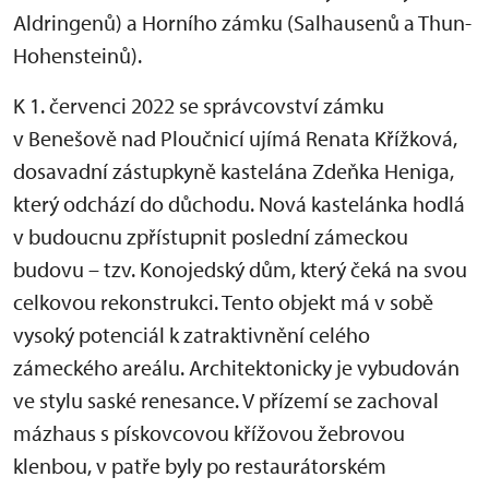
Aldringenů) a Horního zámku (Salhausenů a Thun-
Hohensteinů).
K 1. červenci 2022 se správcovství zámku
v Benešově nad Ploučnicí ujímá Renata Křížková,
dosavadní zástupkyně kastelána Zdeňka Heniga,
který odchází do důchodu. Nová kastelánka hodlá
v budoucnu zpřístupnit poslední zámeckou
budovu – tzv. Konojedský dům, který čeká na svou
celkovou rekonstrukci. Tento objekt má v sobě
vysoký potenciál k zatraktivnění celého
zámeckého areálu. Architektonicky je vybudován
ve stylu saské renesance. V přízemí se zachoval
mázhaus s pískovcovou křížovou žebrovou
klenbou, v patře byly po restaurátorském