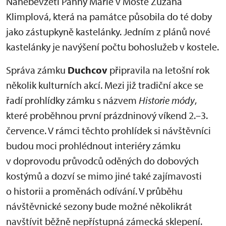
Nanebevzetí Panny Marie v Mostě Zuzana
Klimplová, která na památce působila do té doby
jako zástupkyně kastelánky. Jedním z plánů nové
kastelánky je navýšení počtu bohoslužeb v kostele.
Správa zámku
Duchcov
připravila na letošní rok
několik kulturních akcí. Mezi již tradiční akce se
řadí prohlídky zámku s názvem
Historie módy
,
které proběhnou první prázdninový víkend 2.–3.
července. V rámci těchto prohlídek si návštěvníci
budou moci prohlédnout interiéry zámku
v doprovodu průvodců oděných do dobových
kostýmů a dozví se mimo jiné také zajímavosti
o historii a proměnách odívání. V průběhu
návštěvnické sezony bude možné několikrát
navštívit běžně nepřístupná zámecká sklepení.