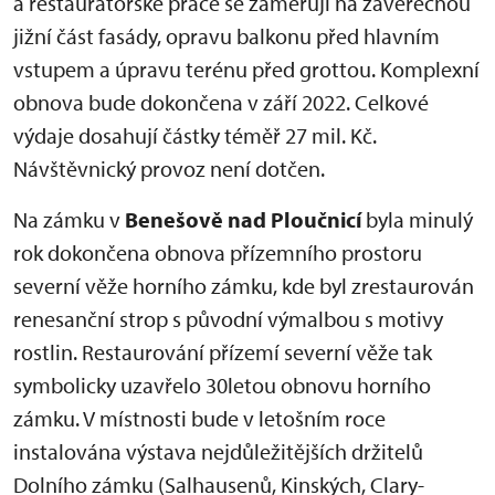
a restaurátorské práce se zaměřují na závěrečnou
jižní část fasády, opravu balkonu před hlavním
vstupem a úpravu terénu před grottou. Komplexní
obnova bude dokončena v září 2022. Celkové
výdaje dosahují částky téměř 27 mil. Kč.
Návštěvnický provoz není dotčen.
Na zámku v
Benešově nad Ploučnicí
byla minulý
rok dokončena obnova přízemního prostoru
severní věže horního zámku, kde byl zrestaurován
renesanční strop s původní výmalbou s motivy
rostlin. Restaurování přízemí severní věže tak
symbolicky uzavřelo 30letou obnovu horního
zámku. V místnosti bude v letošním roce
instalována výstava nejdůležitějších držitelů
Dolního zámku (Salhausenů, Kinských, Clary-