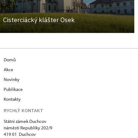
Cisterciácký klášter Osek
Domů
Akce
N
ovinky
Publikace
Kontakty
RYCHLÝ KONTAKT
Státní zámek Duchcov
náměstí Republiky 202/9
419 01 Duchcov