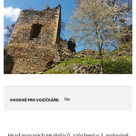
Ne
VHODNÉ PRO VOZÍČKÁŘE:
Hrad mocných Hrabišiců, založený v 1. polovině