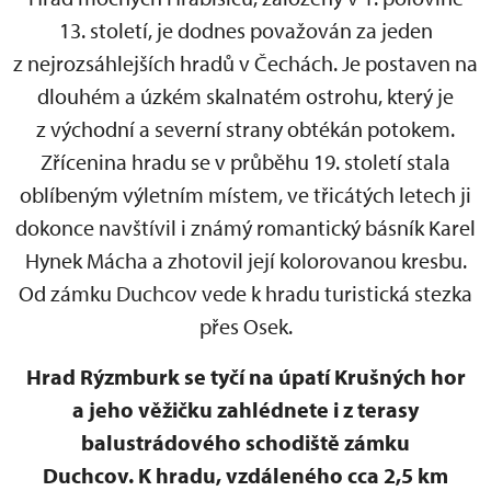
13. století, je dodnes považován za jeden
z nejrozsáhlejších hradů v Čechách. Je postaven na
dlouhém a úzkém skalnatém ostrohu, který je
z východní a severní strany obtékán potokem.
Zřícenina hradu se v průběhu 19. století stala
oblíbeným výletním místem, ve třicátých letech ji
dokonce navštívil i známý romantický básník Karel
Hynek Mácha a zhotovil její kolorovanou kresbu.
Od zámku Duchcov vede k hradu turistická stezka
přes Osek.
Hrad Rýzmburk se tyčí na úpatí Krušných hor
a jeho věžičku zahlédnete i z terasy
balustrádového schodiště zámku
Duchcov. K hradu, vzdáleného cca 2,5 km