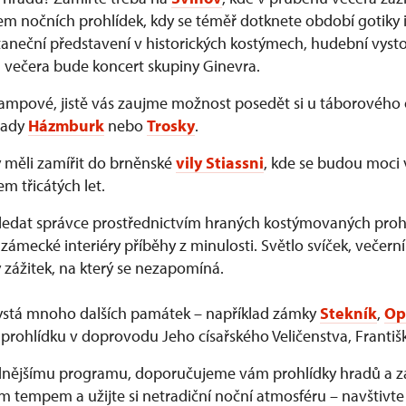
m nočních prohlídek, kdy se téměř dotknete období gotiky i
neční představení v historických kostýmech, hudební vysto
 večera bude koncert skupiny Ginevra.
rampové, jistě vás zaujme možnost posedět si u táborového
rady
Házmburk
nebo
Trosky
.
y měli zamířit do brněnské
vily Stiassni
, kde se budou moci 
 třicátých let.
edat správce prostřednictvím hraných kostýmovaných prohl
zámecké interiéry příběhy z minulosti. Světlo svíček, večerní
 zážitek, na který se nezapomíná.
ystá mnoho dalších památek – například zámky
Stekník
,
Op
prohlídku v doprovodu Jeho císařského Veličenstva, Františk
idnějšímu programu, doporučujeme vám prohlídky hradů a 
ím tempem a užijte si netradiční noční atmosféru – navštivt