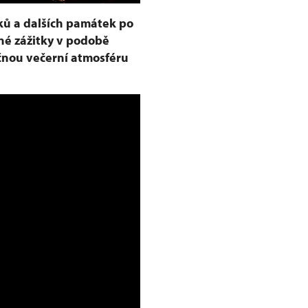
ků a dalších památek po
né zážitky v podobě
ečnou večerní atmosféru