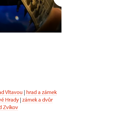
Opočno
d Vltavou
|
hrad a zámek
vé Hrady
|
zámek a dvůr
d Zvíkov