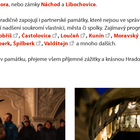
hora
, nebo zámky
Náchod
a
Libochovice
.
adičně zapojují i partnerské památky, které nejsou ve sprá
ají nadšení soukromí vlastníci, města či spolky. Zajímavý pro
obříš
,
Častolovice
,
Loučeň
,
Kunín
,
Moravský
berk
,
Špilberk
,
Valdštejn
a mnoho dalších.
oliv památku, přejeme všem příjemné zážitky a krásnou Hra