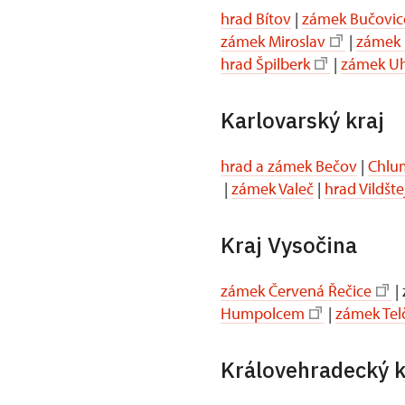
hrad Bítov
|
zámek Bučovic
zámek Miroslav
|
zámek 
hrad Špilberk
|
zámek Uh
Karlovarský kraj
hrad a zámek Bečov
|
Chlum
|
zámek Valeč
|
hrad Vildšte
Kraj Vysočina
zámek Červená Řečice
|
Humpolcem
|
zámek Tel
Královehradecký k