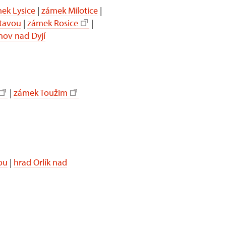
ek Lysice
|
zámek Milotice
|
itavou
|
zámek Rosice
|
nov nad Dyjí
|
zámek Toužim
ou
|
hrad Orlík nad