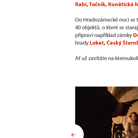
Rabí
,
Točník
,
Kunětická 
Do Hradozámecké noci se tr
40 objektů, o které se star
připraví například zámky
D
hrady
Loket
,
Český Štern
Ať už zavítáte na kterouk