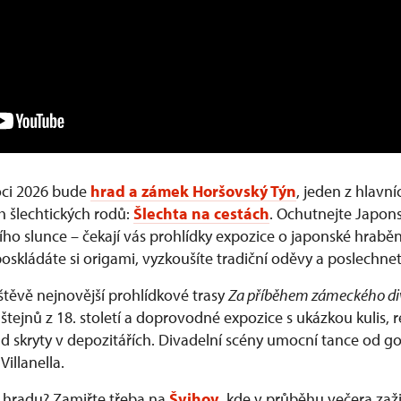
ci 2026 bude
hrad a zámek Horšovský Týn
, jeden z hlavn
h šlechtických rodů:
Šlechta na cestách
. Ochutnejte Japons
ho slunce – čekají vás prohlídky expozice o japonské hrabě
poskládáte si origami, vyzkoušíte tradiční oděvy a poslechne
štěvě nejnovější prohlídkové trasy
Za příběhem zámeckého di
tejnů z 18. století a doprovodné expozice s ukázkou kulis, 
d skryty v depozitářích. Divadelní scény umocní tance od go
illanella.
a hradu? Zamiřte třeba na
Švihov
, kde v průběhu večera zaži