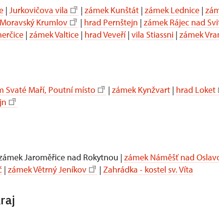
e
|
Jurkovičova vila
|
zámek Kunštát
|
zámek Lednice
|
zám
Moravský Krumlov
|
hrad Pernštejn
|
zámek Rájec nad Sv
erčice
|
zámek Valtice
|
hrad Veveří
|
vila Stiassni
|
zámek Vra
 Svaté Maří, Poutní místo
|
zámek Kynžvart
|
hrad Loket
jn
 zámek Jaroměřice nad Rokytnou |
zámek Náměšť nad Oslav
č
|
zámek Větrný Jeníkov
|
Zahrádka - kostel sv. Víta
raj