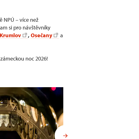
vě NPÚ – více než
gram si pro návštěvníky
 Krumlov
,
Osečany
a
dozámeckou noc 2026!