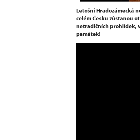
Letošní Hradozámecká no
celém Česku zůstanou ot
netradičních prohlídek, 
památek!