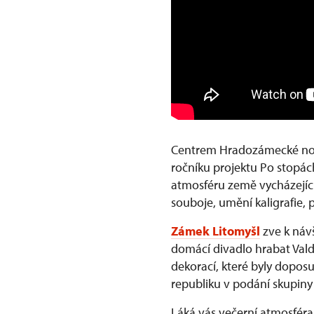
Centrem Hradozámecké no
ročníku projektu Po stopác
atmosféru země vycházející
souboje, umění kaligrafie, 
Zámek Litomyšl
zve k náv
domácí divadlo hrabat Valdš
dekorací, které byly doposu
republiku v podání skupiny V
Láká vás večerní atmosfér