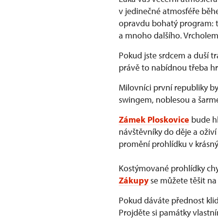
v jedinečné atmosféře běhe
opravdu bohatý program: ta
a mnoho dalšího. Vrcholem
Pokud jste srdcem a duší t
právě to nabídnou třeba h
Milovníci první republiky b
swingem, noblesou a šarmem
Zámek Ploskovice
bude hl
návštěvníky do děje a oživí 
promění prohlídku v krásný
Kostýmované prohlídky ch
Zákupy
se můžete těšit na 
Pokud dáváte přednost kl
Projděte si památky vlastn