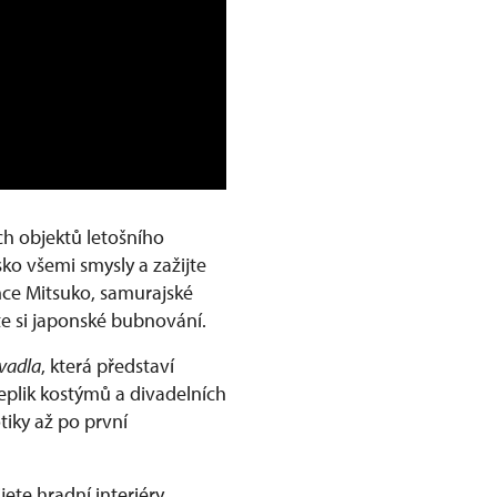
ích objektů letošního
ko všemi smysly a zažijte
nce Mitsuko, samurajské
te si japonské bubnování.
vadla
, která představí
replik kostýmů a divadelních
tiky až po první
jete hradní interiéry