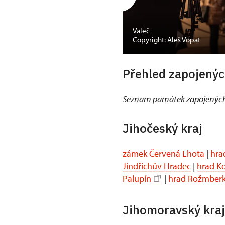
Valeč
Copyright: Aleš Vopat
Přehled zapojenýc
Seznam památek zapojených
Jihočeský kraj
zámek Červená Lhota
|
hra
Jindřichův Hradec
|
hrad K
Palupín
|
hrad Rožmber
Jihomoravský kraj