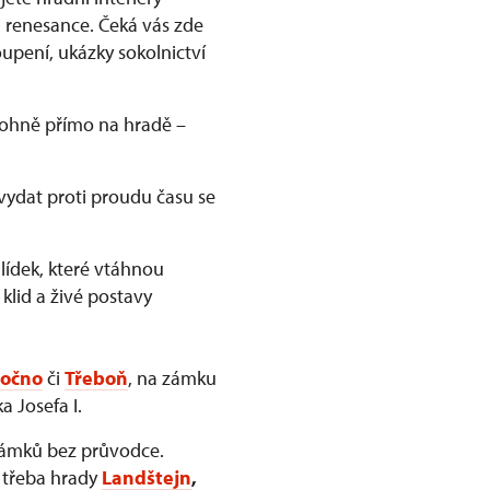
 renesance. Čeká vás zde
upení, ukázky sokolnictví
 ohně přímo na hradě –
vydat proti proudu času se
ídek, které vtáhnou
 klid a živé postavy
očno
či
Třeboň
, na zámku
a Josefa I.
zámků bez průvodce.
e třeba hrady
Landštejn
,