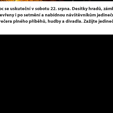
c se uskuteční v sobotu 22. srpna. Desítky hradů, zám
evřeny i po setmění a nabídnou návštěvníkům jedineč
večera plného příběhů, hudby a divadla. Zažijte jedin